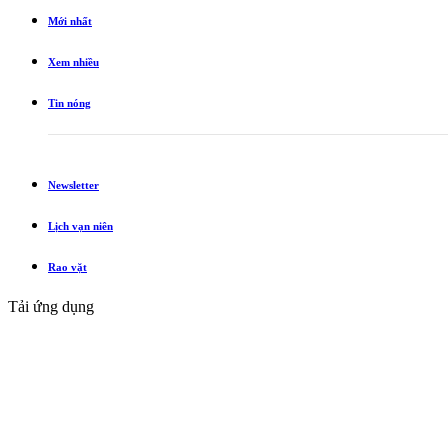
Mới nhất
Xem nhiều
Tin nóng
Newsletter
Lịch vạn niên
Rao vặt
Tải ứng dụng