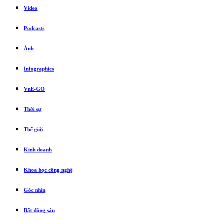
Video
Podcasts
Ảnh
Infographics
VnE-GO
Thời sự
Thế giới
Kinh doanh
Khoa học công nghệ
Góc nhìn
Bất động sản