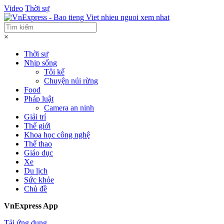
Video
Thời sự
×
Thời sự
Nhịp sống
Tôi kể
Chuyện núi rừng
Food
Pháp luật
Camera an ninh
Giải trí
Thế giới
Khoa học công nghệ
Thể thao
Giáo dục
Xe
Du lịch
Sức khỏe
Chủ đề
VnExpress App
Tải ứng dụng