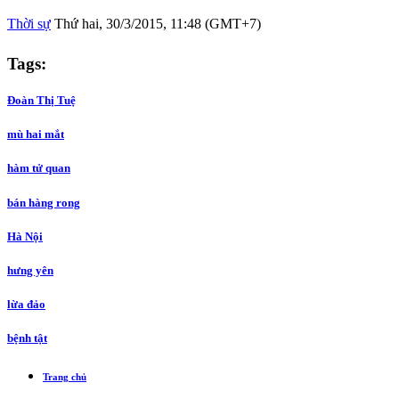
Thời sự
Thứ hai, 30/3/2015, 11:48 (GMT+7)
Tags:
Đoàn Thị Tuệ
mù hai mắt
hàm tử quan
bán hàng rong
Hà Nội
hưng yên
lừa đảo
bệnh tật
Trang chủ