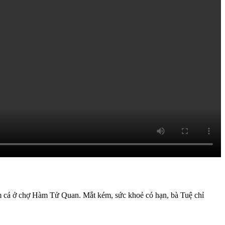
m cá ở chợ Hàm Tử Quan. Mắt kém, sức khoẻ có hạn, bà Tuệ chỉ