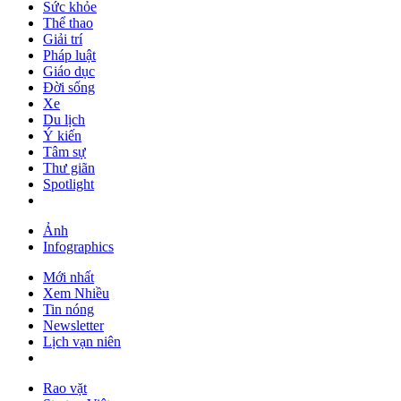
Sức khỏe
Thể thao
Giải trí
Pháp luật
Giáo dục
Đời sống
Xe
Du lịch
Ý kiến
Tâm sự
Thư giãn
Spotlight
Ảnh
Infographics
Mới nhất
Xem Nhiều
Tin nóng
Newsletter
Lịch vạn niên
Rao vặt