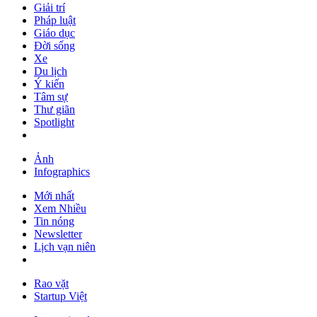
Giải trí
Pháp luật
Giáo dục
Đời sống
Xe
Du lịch
Ý kiến
Tâm sự
Thư giãn
Spotlight
Ảnh
Infographics
Mới nhất
Xem Nhiều
Tin nóng
Newsletter
Lịch vạn niên
Rao vặt
Startup Việt