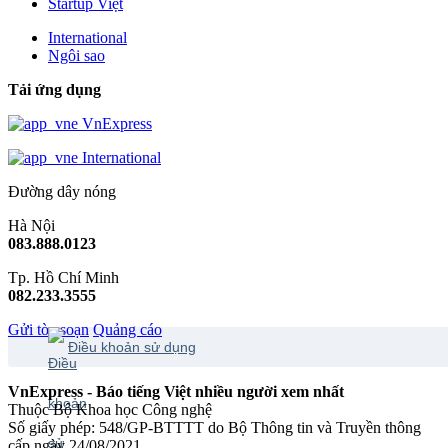
Startup Việt
International
Ngôi sao
Tải ứng dụng
VnExpress
International
Đường dây nóng
Hà Nội
083.888.0123
Tp. Hồ Chí Minh
082.233.3555
Gửi tòa soạn
Quảng cáo
Điều khoản sử dụng
VnExpress - Báo tiếng Việt nhiều người xem nhất
Thuộc Bộ Khoa học Công nghệ
Số giấy phép: 548/GP-BTTTT do Bộ Thông tin và Truyền thông
cấp ngày 24/08/2021