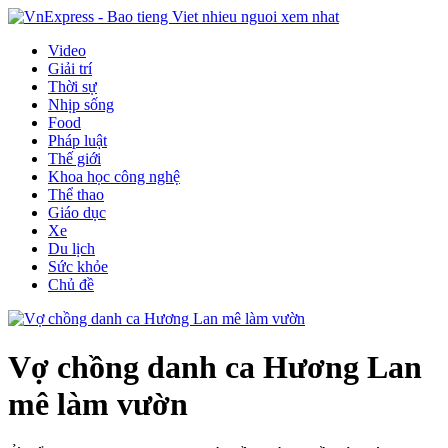
Video
Giải trí
Thời sự
Nhịp sống
Food
Pháp luật
Thế giới
Khoa học công nghệ
Thể thao
Giáo dục
Xe
Du lịch
Sức khỏe
Chủ đề
Vợ chồng danh ca Hương Lan
mê làm vườn