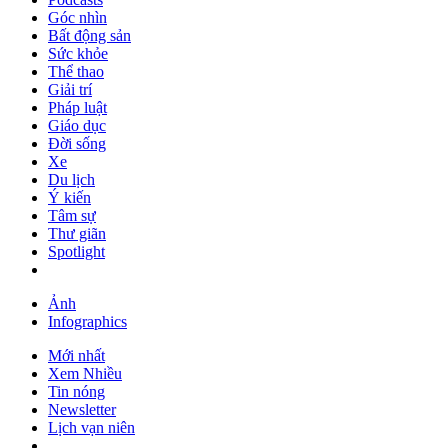
Góc nhìn
Bất động sản
Sức khỏe
Thể thao
Giải trí
Pháp luật
Giáo dục
Đời sống
Xe
Du lịch
Ý kiến
Tâm sự
Thư giãn
Spotlight
Ảnh
Infographics
Mới nhất
Xem Nhiều
Tin nóng
Newsletter
Lịch vạn niên