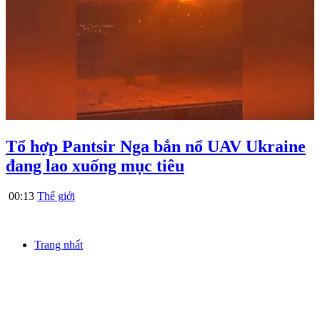
Tổ hợp Pantsir Nga bắn nổ UAV Ukraine
đang lao xuống mục tiêu
00:13
Thế giới
Trang nhất