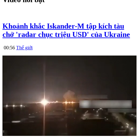
Khoảnh khắc Iskander-M tập kích tàu
chở 'radar chục triệu USD' của Ukraine
00:56
Thế giới