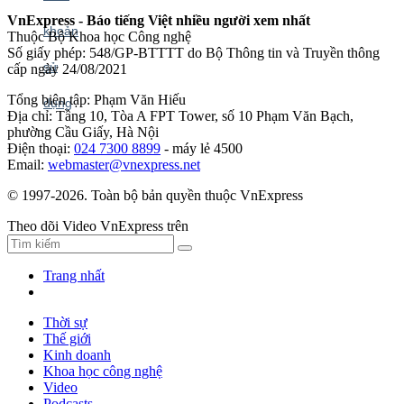
VnExpress - Báo tiếng Việt nhiều người xem nhất
Thuộc Bộ Khoa học Công nghệ
Số giấy phép: 548/GP-BTTTT do Bộ Thông tin và Truyền thông
cấp ngày 24/08/2021
Tổng biên tập: Phạm Văn Hiếu
Địa chỉ: Tầng 10, Tòa A FPT Tower, số 10 Phạm Văn Bạch,
phường Cầu Giấy, Hà Nội
Điện thoại:
024 7300 8899
- máy lẻ 4500
Email:
webmaster@vnexpress.net
© 1997-2026. Toàn bộ bản quyền thuộc VnExpress
Theo dõi Video VnExpress trên
Trang nhất
Thời sự
Thế giới
Kinh doanh
Khoa học công nghệ
Video
Podcasts