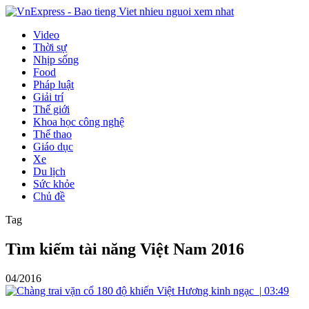
Video
Thời sự
Nhịp sống
Food
Pháp luật
Giải trí
Thế giới
Khoa học công nghệ
Thể thao
Giáo dục
Xe
Du lịch
Sức khỏe
Chủ đề
Tag
Tìm kiếm tài năng Việt Nam 2016
04/2016
|
03:49