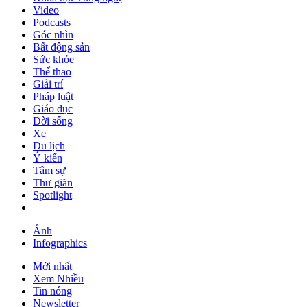
Video
Podcasts
Góc nhìn
Bất động sản
Sức khỏe
Thể thao
Giải trí
Pháp luật
Giáo dục
Đời sống
Xe
Du lịch
Ý kiến
Tâm sự
Thư giãn
Spotlight
Ảnh
Infographics
Mới nhất
Xem Nhiều
Tin nóng
Newsletter