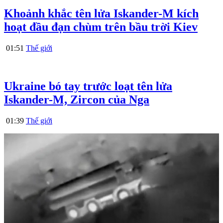
Khoảnh khắc tên lửa Iskander-M kích
hoạt đầu đạn chùm trên bầu trời Kiev
01:51
Thế giới
Ukraine bó tay trước loạt tên lửa
Iskander-M, Zircon của Nga
01:39
Thế giới