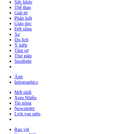
Sức khỏe
Thể thao
Giải trí
Pháp luật
Giáo dục
Đời sống
Xe
Du lịch
Ý kiến
Tâm sự
Thư giãn
Spotlight
Ảnh
Infographics
Mới nhất
Xem Nhiều
Tin nóng
Newsletter
Lịch vạn niên
Rao vặt