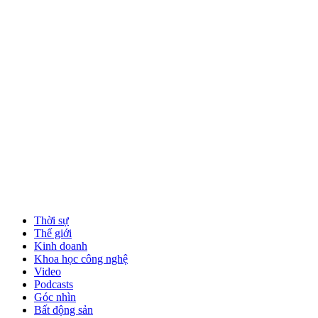
Thời sự
Thế giới
Kinh doanh
Khoa học công nghệ
Video
Podcasts
Góc nhìn
Bất động sản