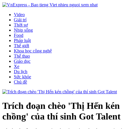
Video
Giải trí
Thời sự
Nhịp sống
Food
Pháp luật
Thế giới
Khoa học công nghệ
Thể thao
Giáo dục
Xe
Du lịch
Sức khỏe
Chủ đề
Trích đoạn chèo 'Thị Hến kén
chồng' của thí sinh Got Talent