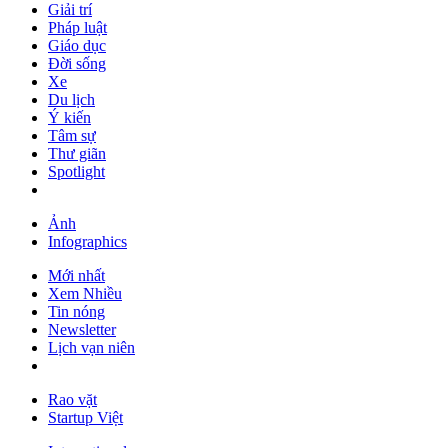
Giải trí
Pháp luật
Giáo dục
Đời sống
Xe
Du lịch
Ý kiến
Tâm sự
Thư giãn
Spotlight
Ảnh
Infographics
Mới nhất
Xem Nhiều
Tin nóng
Newsletter
Lịch vạn niên
Rao vặt
Startup Việt