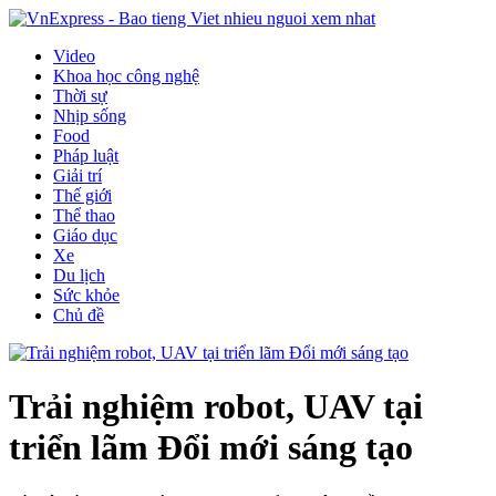
Video
Khoa học công nghệ
Thời sự
Nhịp sống
Food
Pháp luật
Giải trí
Thế giới
Thể thao
Giáo dục
Xe
Du lịch
Sức khỏe
Chủ đề
Trải nghiệm robot, UAV tại
triển lãm Đổi mới sáng tạo