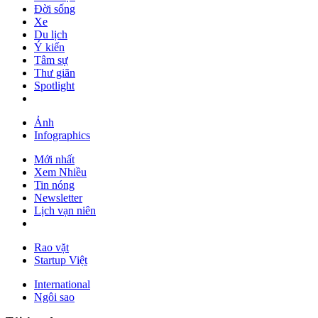
Đời sống
Xe
Du lịch
Ý kiến
Tâm sự
Thư giãn
Spotlight
Ảnh
Infographics
Mới nhất
Xem Nhiều
Tin nóng
Newsletter
Lịch vạn niên
Rao vặt
Startup Việt
International
Ngôi sao