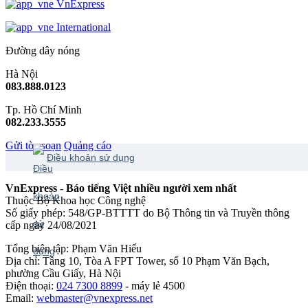
VnExpress
International
Đường dây nóng
Hà Nội
083.888.0123
Tp. Hồ Chí Minh
082.233.3555
Gửi tòa soạn
Quảng cáo
Điều khoản sử dụng
VnExpress - Báo tiếng Việt nhiều người xem nhất
Thuộc Bộ Khoa học Công nghệ
Số giấy phép: 548/GP-BTTTT do Bộ Thông tin và Truyền thông
cấp ngày 24/08/2021
Tổng biên tập: Phạm Văn Hiếu
Địa chỉ: Tầng 10, Tòa A FPT Tower, số 10 Phạm Văn Bạch,
phường Cầu Giấy, Hà Nội
Điện thoại:
024 7300 8899
- máy lẻ 4500
Email:
webmaster@vnexpress.net