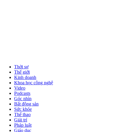
Thời sự
Thế giới
Kinh doanh
Khoa học công nghệ
Video
Podcasts
Góc nhìn
Bất động sản
Sức khỏe
Thể thao
Giải trí
Pháp luật
Giáo dục