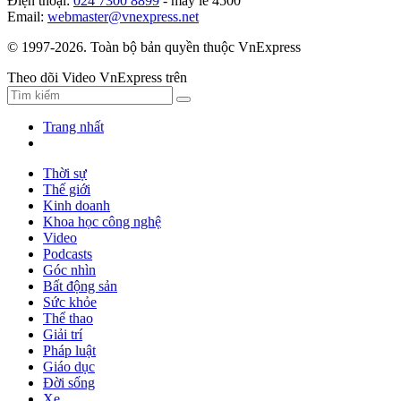
Điện thoại:
024 7300 8899
- máy lẻ 4500
Email:
webmaster@vnexpress.net
© 1997-2026. Toàn bộ bản quyền thuộc VnExpress
Theo dõi Video VnExpress trên
Trang nhất
Thời sự
Thế giới
Kinh doanh
Khoa học công nghệ
Video
Podcasts
Góc nhìn
Bất động sản
Sức khỏe
Thể thao
Giải trí
Pháp luật
Giáo dục
Đời sống
Xe