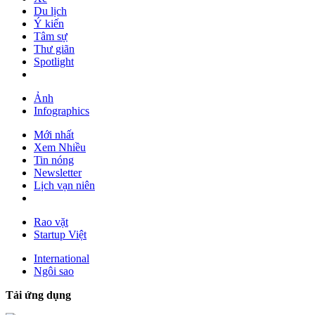
Du lịch
Ý kiến
Tâm sự
Thư giãn
Spotlight
Ảnh
Infographics
Mới nhất
Xem Nhiều
Tin nóng
Newsletter
Lịch vạn niên
Rao vặt
Startup Việt
International
Ngôi sao
Tải ứng dụng