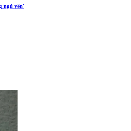
g ngủ yên'