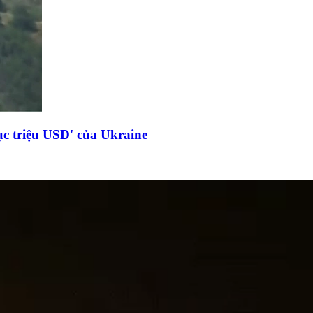
c triệu USD' của Ukraine