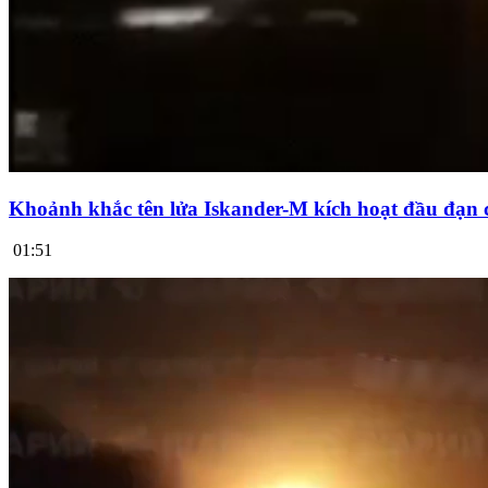
Khoảnh khắc tên lửa Iskander-M kích hoạt đầu đạn 
01:51