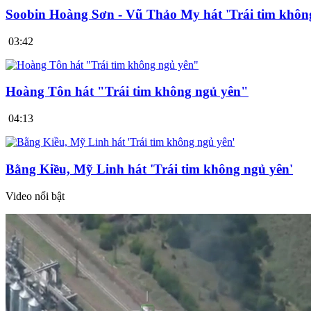
Soobin Hoàng Sơn - Vũ Thảo My hát 'Trái tim khôn
03:42
Hoàng Tôn hát "Trái tim không ngủ yên"
04:13
Bằng Kiều, Mỹ Linh hát 'Trái tim không ngủ yên'
Video nổi bật