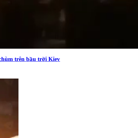
chùm trên bầu trời Kiev