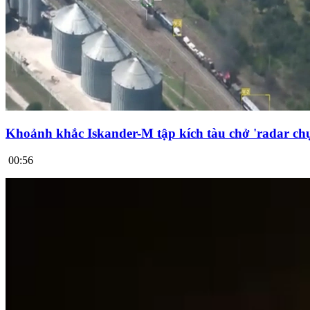
Khoảnh khắc Iskander-M tập kích tàu chở 'radar chụ
00:56