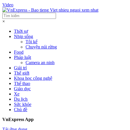
Video
×
Thời sự
Nhịp sống
Tôi kể
Chuyện núi rừng
Food
Pháp luật
Camera an ninh
Giải trí
Thế giới
Khoa học công nghệ
Thể thao
Giáo dục
Xe
Du lịch
Sức khỏe
Chủ đề
VnExpress App
Tải ứng dụng