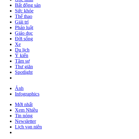
Bất động sản
Sức khỏe
Thể thao
Giải trí
Pháp luật
Giáo dục
Đời sống
Xe
Du lịch
Ý kiến
Tâm sự
Thư giãn
Spotlight
Ảnh
Infographics
Mới nhất
Xem Nhiều
Tin nóng
Newsletter
Lịch vạn niên