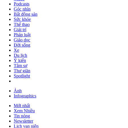
Podcasts
Góc nhìn
Bất động sản
Sức khỏe
Thể thao
Giải trí
Pháp luật
Giáo dục
Đời sống
Xe
Du lịch
Ý kiến
Tâm sự
Thư giãn
Spotlight
Ảnh
Infographics
Mới nhất
Xem Nhiều
Tin nóng
Newsletter
Lịch vạn niên