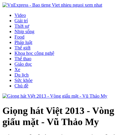
Video
Giải trí
Thời sự
Nhịp sống
Food
Pháp luật
Thế giới
Khoa học công nghệ
Thể thao
Giáo dục
Xe
Du lịch
Sức khỏe
Chủ đề
Giọng hát Việt 2013 - Vòng
giấu mặt - Vũ Thảo My