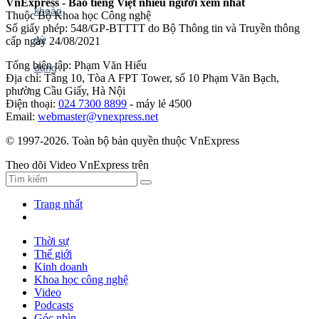
VnExpress - Báo tiếng Việt nhiều người xem nhất
Thuộc Bộ Khoa học Công nghệ
Số giấy phép: 548/GP-BTTTT do Bộ Thông tin và Truyền thông
cấp ngày 24/08/2021
Tổng biên tập: Phạm Văn Hiếu
Địa chỉ: Tầng 10, Tòa A FPT Tower, số 10 Phạm Văn Bạch,
phường Cầu Giấy, Hà Nội
Điện thoại:
024 7300 8899
- máy lẻ 4500
Email:
webmaster@vnexpress.net
© 1997-2026. Toàn bộ bản quyền thuộc VnExpress
Theo dõi Video VnExpress trên
Trang nhất
Thời sự
Thế giới
Kinh doanh
Khoa học công nghệ
Video
Podcasts
Góc nhìn