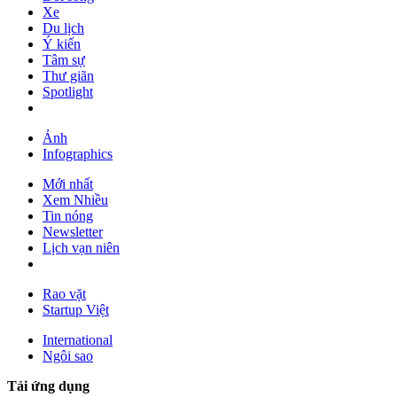
Xe
Du lịch
Ý kiến
Tâm sự
Thư giãn
Spotlight
Ảnh
Infographics
Mới nhất
Xem Nhiều
Tin nóng
Newsletter
Lịch vạn niên
Rao vặt
Startup Việt
International
Ngôi sao
Tải ứng dụng