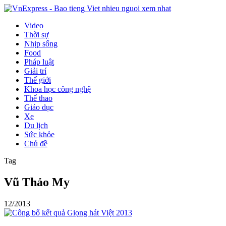
Video
Thời sự
Nhịp sống
Food
Pháp luật
Giải trí
Thế giới
Khoa học công nghệ
Thể thao
Giáo dục
Xe
Du lịch
Sức khỏe
Chủ đề
Tag
Vũ Thảo My
12/2013