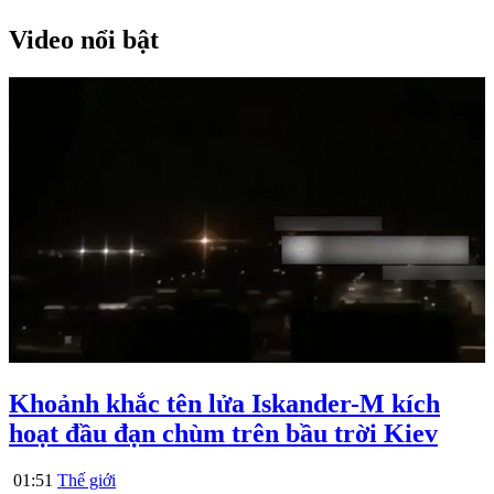
Video nổi bật
Khoảnh khắc tên lửa Iskander-M kích
hoạt đầu đạn chùm trên bầu trời Kiev
01:51
Thế giới