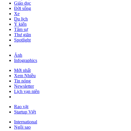
Giáo dục
Đời sống
Xe
Du lịch
Ý kiến
Tâm sự
Thư giãn
Spotlight
Ảnh
Infographics
Mới nhất
Xem Nhiều
Tin nóng
Newsletter
Lịch vạn niên
Rao vặt
Startup Việt
International
Ngôi sao