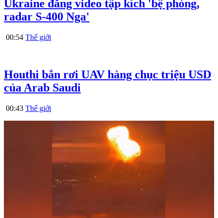
Ukraine đăng video tập kích 'bệ phóng,
radar S-400 Nga'
00:54
Thế giới
Houthi bắn rơi UAV hàng chục triệu USD
của Arab Saudi
00:43
Thế giới