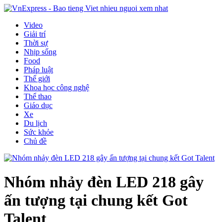
Video
Giải trí
Thời sự
Nhịp sống
Food
Pháp luật
Thế giới
Khoa học công nghệ
Thể thao
Giáo dục
Xe
Du lịch
Sức khỏe
Chủ đề
Nhóm nhảy đèn LED 218 gây
ấn tượng tại chung kết Got
Talent