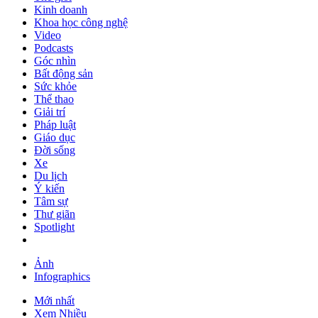
Kinh doanh
Khoa học công nghệ
Video
Podcasts
Góc nhìn
Bất động sản
Sức khỏe
Thể thao
Giải trí
Pháp luật
Giáo dục
Đời sống
Xe
Du lịch
Ý kiến
Tâm sự
Thư giãn
Spotlight
Ảnh
Infographics
Mới nhất
Xem Nhiều