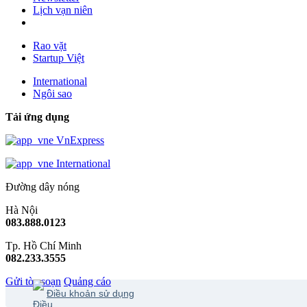
Lịch vạn niên
Rao vặt
Startup Việt
International
Ngôi sao
Tải ứng dụng
VnExpress
International
Đường dây nóng
Hà Nội
083.888.0123
Tp. Hồ Chí Minh
082.233.3555
Gửi tòa soạn
Quảng cáo
Điều khoản sử dụng