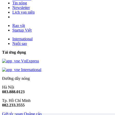
Tin nóng
Newsletter
Lịch vạn niên
Rao vặt
Startup Việt
International
Ngôi sao
Tải ứng dụng
VnExpress
International
Đường dây nóng
Hà Nội
083.888.0123
Tp. Hồ Chí Minh
082.233.3555
Gửi tòa soạn
Quảng cáo