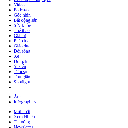
Video
Podcasts
Góc nhìn
Bất động sản
Sức khỏe
Thể thao
Giải trí
Pháp luật
Giáo dục
Đời sống
Xe
Du lịch
Ý kiến
Tâm sự
Thư giãn
Spotlight
Ảnh
Infographics
Mới nhất
Xem Nhiều
Tin nóng
Newsletter