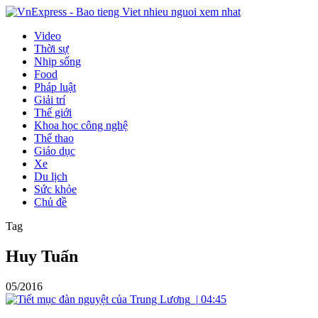
Video
Thời sự
Nhịp sống
Food
Pháp luật
Giải trí
Thế giới
Khoa học công nghệ
Thể thao
Giáo dục
Xe
Du lịch
Sức khỏe
Chủ đề
Tag
Huy Tuấn
05/2016
|
04:45