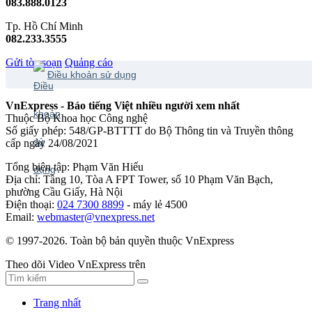
083.888.0123
Tp. Hồ Chí Minh
082.233.3555
Gửi tòa soạn
Quảng cáo
Điều khoản sử dụng
VnExpress - Báo tiếng Việt nhiều người xem nhất
Thuộc Bộ Khoa học Công nghệ
Số giấy phép: 548/GP-BTTTT do Bộ Thông tin và Truyền thông
cấp ngày 24/08/2021
Tổng biên tập: Phạm Văn Hiếu
Địa chỉ: Tầng 10, Tòa A FPT Tower, số 10 Phạm Văn Bạch,
phường Cầu Giấy, Hà Nội
Điện thoại:
024 7300 8899
- máy lẻ 4500
Email:
webmaster@vnexpress.net
© 1997-2026. Toàn bộ bản quyền thuộc VnExpress
Theo dõi Video VnExpress trên
Trang nhất