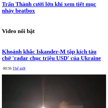
Trấn Thành cười lớn khi xem tiết mục
nhảy beatbox
Video nổi bật
Khoảnh khắc Iskander-M tập kích tàu
chở 'radar chục triệu USD' của Ukraine
00:56
Thế giới