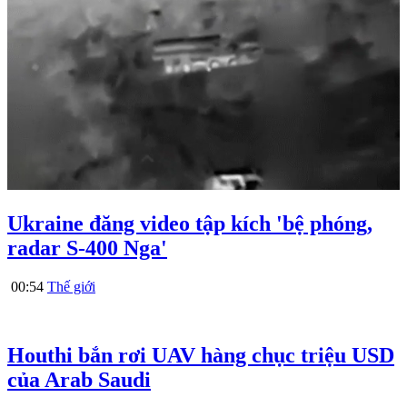
Ukraine đăng video tập kích 'bệ phóng,
radar S-400 Nga'
00:54
Thế giới
Houthi bắn rơi UAV hàng chục triệu USD
của Arab Saudi