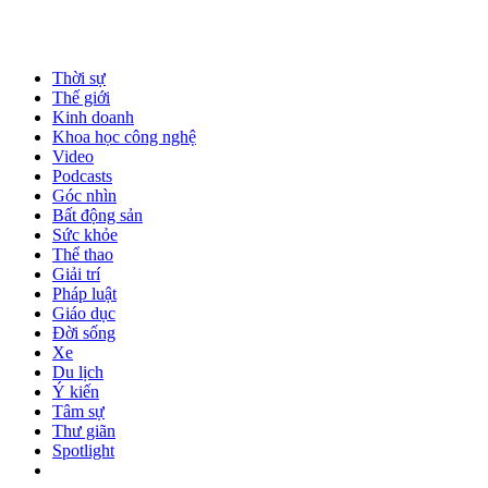
Thời sự
Thế giới
Kinh doanh
Khoa học công nghệ
Video
Podcasts
Góc nhìn
Bất động sản
Sức khỏe
Thể thao
Giải trí
Pháp luật
Giáo dục
Đời sống
Xe
Du lịch
Ý kiến
Tâm sự
Thư giãn
Spotlight