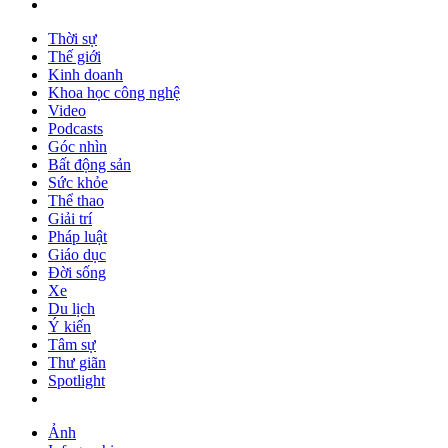
Thời sự
Thế giới
Kinh doanh
Khoa học công nghệ
Video
Podcasts
Góc nhìn
Bất động sản
Sức khỏe
Thể thao
Giải trí
Pháp luật
Giáo dục
Đời sống
Xe
Du lịch
Ý kiến
Tâm sự
Thư giãn
Spotlight
Ảnh