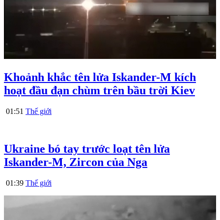
Khoảnh khắc tên lửa Iskander-M kích
hoạt đầu đạn chùm trên bầu trời Kiev
01:51
Thế giới
Ukraine bó tay trước loạt tên lửa
Iskander-M, Zircon của Nga
01:39
Thế giới