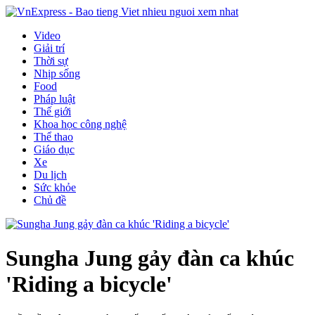
Video
Giải trí
Thời sự
Nhịp sống
Food
Pháp luật
Thế giới
Khoa học công nghệ
Thể thao
Giáo dục
Xe
Du lịch
Sức khỏe
Chủ đề
Sungha Jung gảy đàn ca khúc
'Riding a bicycle'