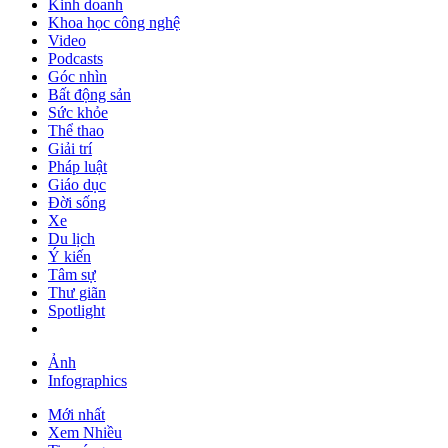
Kinh doanh
Khoa học công nghệ
Video
Podcasts
Góc nhìn
Bất động sản
Sức khỏe
Thể thao
Giải trí
Pháp luật
Giáo dục
Đời sống
Xe
Du lịch
Ý kiến
Tâm sự
Thư giãn
Spotlight
Ảnh
Infographics
Mới nhất
Xem Nhiều