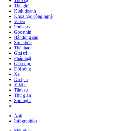
Thời sự
Thế giới
Kinh doanh
Khoa học công nghệ
Video
Podcasts
Góc nhìn
Bất động sản
Sức khỏe
Thể thao
Giải trí
Pháp luật
Giáo dục
Đời sống
Xe
Du lịch
Ý kiến
Tâm sự
Thư giãn
Spotlight
Ảnh
Infographics
Mới nhất