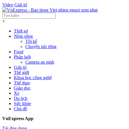
Video
Giải trí
×
Thời sự
Nhịp sống
Tôi kể
Chuyện núi rừng
Food
Pháp luật
Camera an ninh
Giải trí
Thế giới
Khoa học công nghệ
Thể thao
Giáo dục
Xe
Du lịch
Sức khỏe
Chủ đề
VnExpress App
Tải ứng dụng