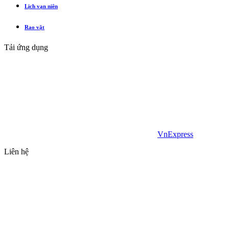
Lịch vạn niên
Rao vặt
Tải ứng dụng
VnExpress
Liên hệ