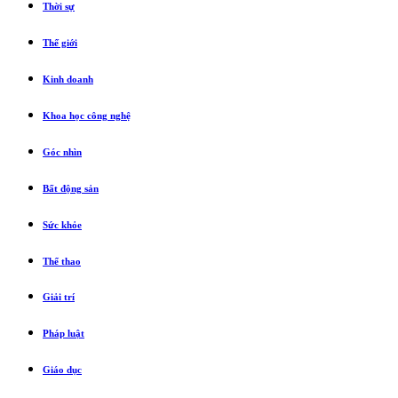
Thời sự
Thế giới
Kinh doanh
Khoa học công nghệ
Góc nhìn
Bất động sản
Sức khỏe
Thể thao
Giải trí
Pháp luật
Giáo dục