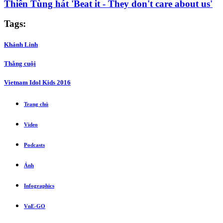
Thiên Tùng hát 'Beat it - They don't care about us'
Tags:
Khánh Linh
Thằng cuội
Vietnam Idol Kids 2016
Trang chủ
Video
Podcasts
Ảnh
Infographics
VnE-GO