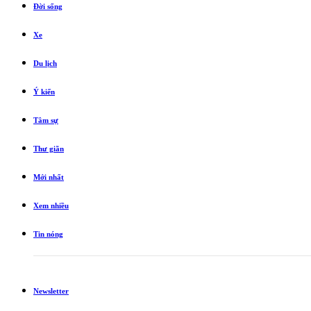
Đời sống
Xe
Du lịch
Ý kiến
Tâm sự
Thư giãn
Mới nhất
Xem nhiều
Tin nóng
Newsletter