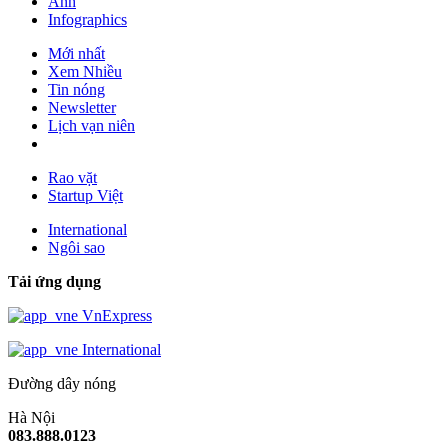
Ảnh
Infographics
Mới nhất
Xem Nhiều
Tin nóng
Newsletter
Lịch vạn niên
Rao vặt
Startup Việt
International
Ngôi sao
Tải ứng dụng
VnExpress
International
Đường dây nóng
Hà Nội
083.888.0123