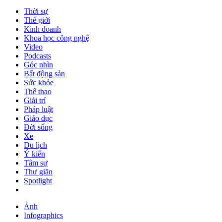
Thời sự
Thế giới
Kinh doanh
Khoa học công nghệ
Video
Podcasts
Góc nhìn
Bất động sản
Sức khỏe
Thể thao
Giải trí
Pháp luật
Giáo dục
Đời sống
Xe
Du lịch
Ý kiến
Tâm sự
Thư giãn
Spotlight
Ảnh
Infographics