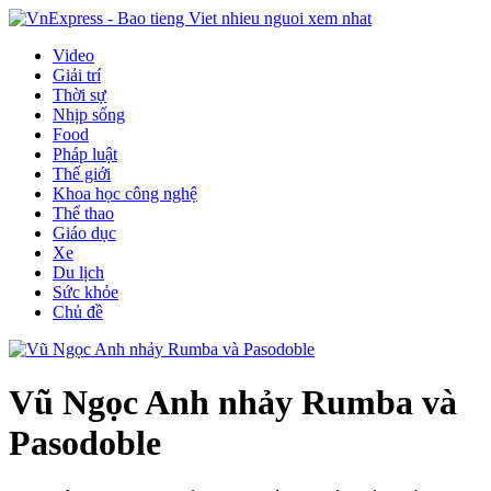
Video
Giải trí
Thời sự
Nhịp sống
Food
Pháp luật
Thế giới
Khoa học công nghệ
Thể thao
Giáo dục
Xe
Du lịch
Sức khỏe
Chủ đề
Vũ Ngọc Anh nhảy Rumba và
Pasodoble