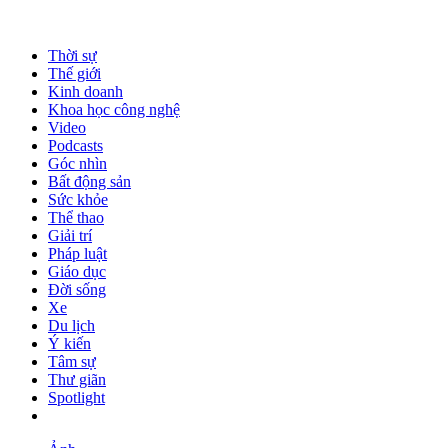
Thời sự
Thế giới
Kinh doanh
Khoa học công nghệ
Video
Podcasts
Góc nhìn
Bất động sản
Sức khỏe
Thể thao
Giải trí
Pháp luật
Giáo dục
Đời sống
Xe
Du lịch
Ý kiến
Tâm sự
Thư giãn
Spotlight