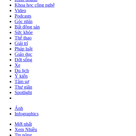
Khoa học công nghệ
Video
Podcasts
Góc nhìn
Bất động sản
Sức khỏe
Thể thao
Giải trí
Pháp luật
Giáo dục
Đời sống
Xe
Du lịch
Ý kiến
Tâm sự
Thư giãn
Spotlight
Ảnh
Infographics
Mới nhất
Xem Nhiều
Tin nóng