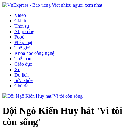
Video
Giải trí
Thời sự
Nhịp sống
Food
Pháp luật
Thế giới
Khoa học công nghệ
Thể thao
Giáo dục
Xe
Du lịch
Sức khỏe
Chủ đề
Đội Ngô Kiến Huy hát 'Vì tôi
còn sống'