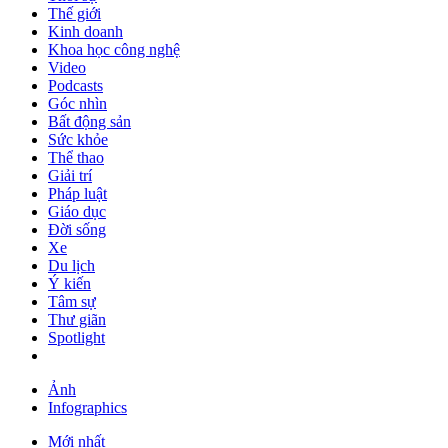
Thế giới
Kinh doanh
Khoa học công nghệ
Video
Podcasts
Góc nhìn
Bất động sản
Sức khỏe
Thể thao
Giải trí
Pháp luật
Giáo dục
Đời sống
Xe
Du lịch
Ý kiến
Tâm sự
Thư giãn
Spotlight
Ảnh
Infographics
Mới nhất