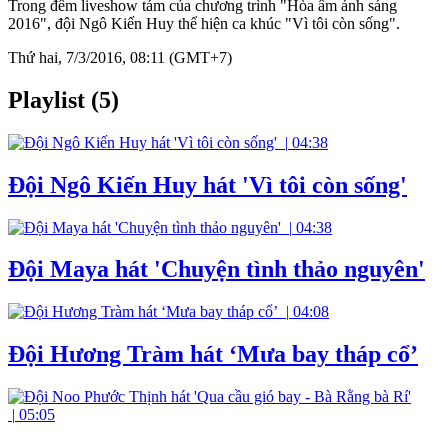
Trong đêm liveshow tám của chương trình "Hòa âm ánh sáng
2016", đội Ngô Kiến Huy thể hiện ca khúc "Vì tôi còn sống".
Thứ hai, 7/3/2016, 08:11 (GMT+7)
Playlist (5)
|
04:38
Đội Ngô Kiến Huy hát 'Vì tôi còn sống'
|
04:38
Đội Maya hát 'Chuyện tình thảo nguyên'
|
04:08
Đội Hương Tràm hát ‘Mưa bay tháp cổ’
|
05:05