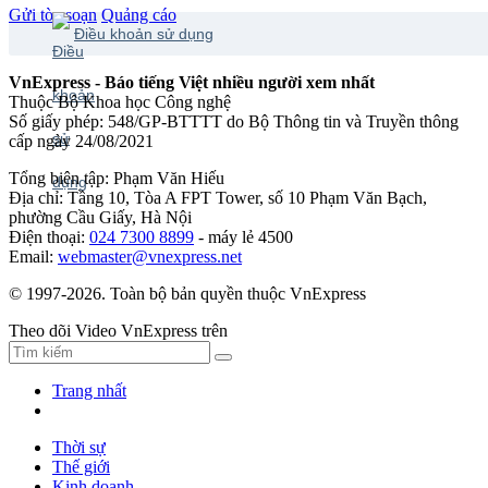
Gửi tòa soạn
Quảng cáo
Điều khoản sử dụng
VnExpress - Báo tiếng Việt nhiều người xem nhất
Thuộc Bộ Khoa học Công nghệ
Số giấy phép: 548/GP-BTTTT do Bộ Thông tin và Truyền thông
cấp ngày 24/08/2021
Tổng biên tập: Phạm Văn Hiếu
Địa chỉ: Tầng 10, Tòa A FPT Tower, số 10 Phạm Văn Bạch,
phường Cầu Giấy, Hà Nội
Điện thoại:
024 7300 8899
- máy lẻ 4500
Email:
webmaster@vnexpress.net
© 1997-2026. Toàn bộ bản quyền thuộc VnExpress
Theo dõi Video VnExpress trên
Trang nhất
Thời sự
Thế giới
Kinh doanh