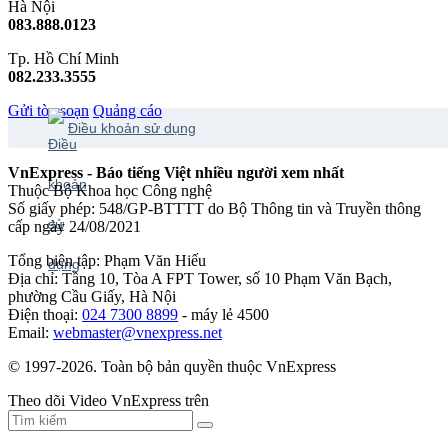
Hà Nội
083.888.0123
Tp. Hồ Chí Minh
082.233.3555
Gửi tòa soạn
Quảng cáo
Điều khoản sử dụng
VnExpress - Báo tiếng Việt nhiều người xem nhất
Thuộc Bộ Khoa học Công nghệ
Số giấy phép: 548/GP-BTTTT do Bộ Thông tin và Truyền thông
cấp ngày 24/08/2021
Tổng biên tập: Phạm Văn Hiếu
Địa chỉ: Tầng 10, Tòa A FPT Tower, số 10 Phạm Văn Bạch,
phường Cầu Giấy, Hà Nội
Điện thoại:
024 7300 8899
- máy lẻ 4500
Email:
webmaster@vnexpress.net
© 1997-2026. Toàn bộ bản quyền thuộc VnExpress
Theo dõi Video VnExpress trên