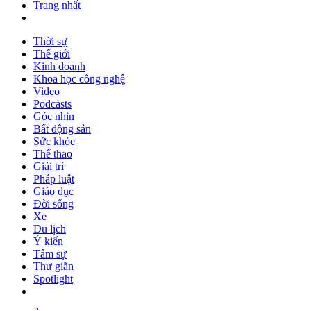
Trang nhất
Thời sự
Thế giới
Kinh doanh
Khoa học công nghệ
Video
Podcasts
Góc nhìn
Bất động sản
Sức khỏe
Thể thao
Giải trí
Pháp luật
Giáo dục
Đời sống
Xe
Du lịch
Ý kiến
Tâm sự
Thư giãn
Spotlight