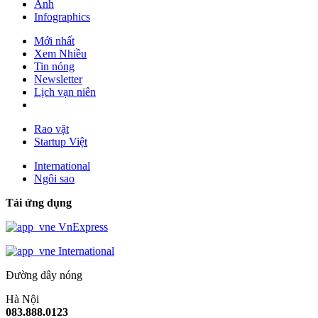
Ảnh
Infographics
Mới nhất
Xem Nhiều
Tin nóng
Newsletter
Lịch vạn niên
Rao vặt
Startup Việt
International
Ngôi sao
Tải ứng dụng
VnExpress
International
Đường dây nóng
Hà Nội
083.888.0123