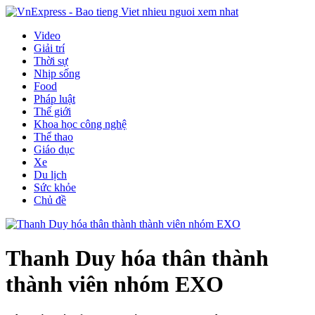
Video
Giải trí
Thời sự
Nhịp sống
Food
Pháp luật
Thế giới
Khoa học công nghệ
Thể thao
Giáo dục
Xe
Du lịch
Sức khỏe
Chủ đề
Thanh Duy hóa thân thành
thành viên nhóm EXO