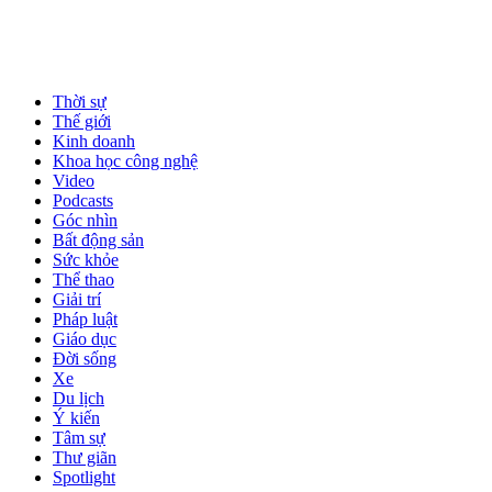
Thời sự
Thế giới
Kinh doanh
Khoa học công nghệ
Video
Podcasts
Góc nhìn
Bất động sản
Sức khỏe
Thể thao
Giải trí
Pháp luật
Giáo dục
Đời sống
Xe
Du lịch
Ý kiến
Tâm sự
Thư giãn
Spotlight