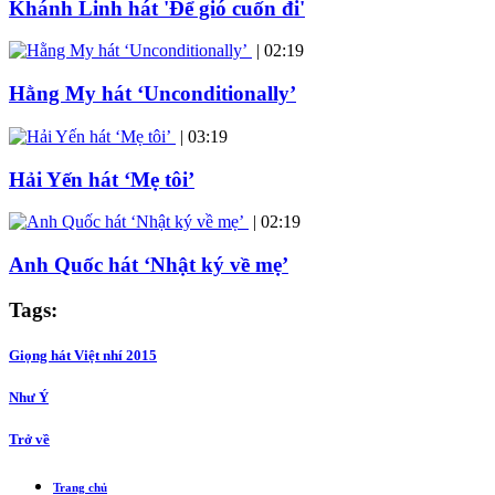
Khánh Linh hát 'Để gió cuốn đi'
|
02:19
Hằng My hát ‘Unconditionally’
|
03:19
Hải Yến hát ‘Mẹ tôi’
|
02:19
Anh Quốc hát ‘Nhật ký về mẹ’
Tags:
Giọng hát Việt nhí 2015
Như Ý
Trở về
Trang chủ