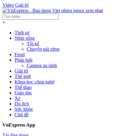
Video
Giải trí
×
Thời sự
Nhịp sống
Tôi kể
Chuyện núi rừng
Food
Pháp luật
Camera an ninh
Giải trí
Thế giới
Khoa học công nghệ
Thể thao
Giáo dục
Xe
Du lịch
Sức khỏe
Chủ đề
VnExpress App
Tải ứng dụng