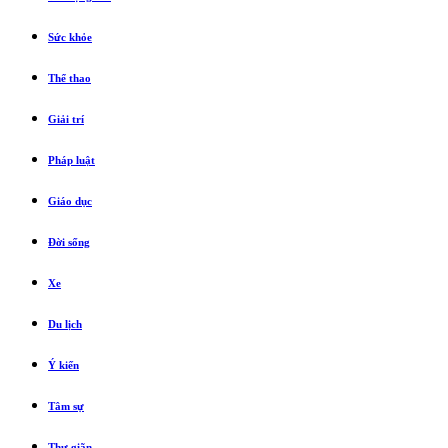
Sức khỏe
Thể thao
Giải trí
Pháp luật
Giáo dục
Đời sống
Xe
Du lịch
Ý kiến
Tâm sự
Thư giãn