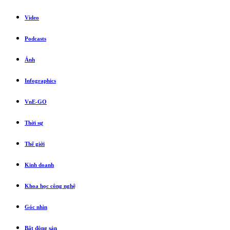
Video
Podcasts
Ảnh
Infographics
VnE-GO
Thời sự
Thế giới
Kinh doanh
Khoa học công nghệ
Góc nhìn
Bất động sản