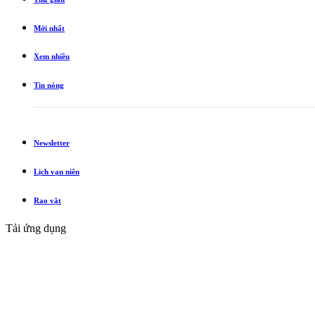
Mới nhất
Xem nhiều
Tin nóng
Newsletter
Lịch vạn niên
Rao vặt
Tải ứng dụng