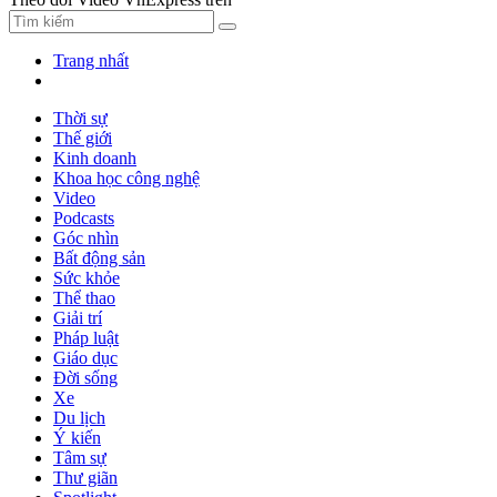
Trang nhất
Thời sự
Thế giới
Kinh doanh
Khoa học công nghệ
Video
Podcasts
Góc nhìn
Bất động sản
Sức khỏe
Thể thao
Giải trí
Pháp luật
Giáo dục
Đời sống
Xe
Du lịch
Ý kiến
Tâm sự
Thư giãn