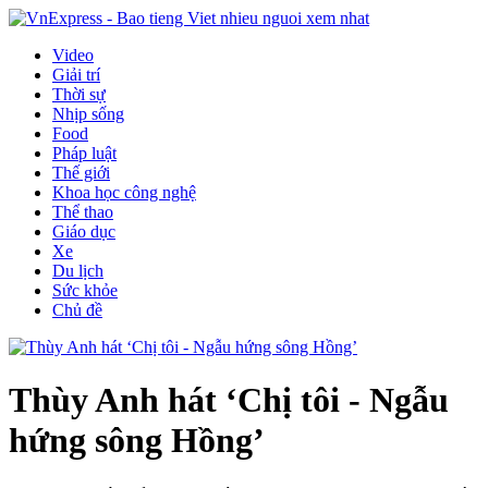
Video
Giải trí
Thời sự
Nhịp sống
Food
Pháp luật
Thế giới
Khoa học công nghệ
Thể thao
Giáo dục
Xe
Du lịch
Sức khỏe
Chủ đề
Thùy Anh hát ‘Chị tôi - Ngẫu
hứng sông Hồng’