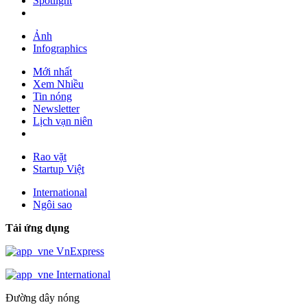
Spotlight
Ảnh
Infographics
Mới nhất
Xem Nhiều
Tin nóng
Newsletter
Lịch vạn niên
Rao vặt
Startup Việt
International
Ngôi sao
Tải ứng dụng
VnExpress
International
Đường dây nóng