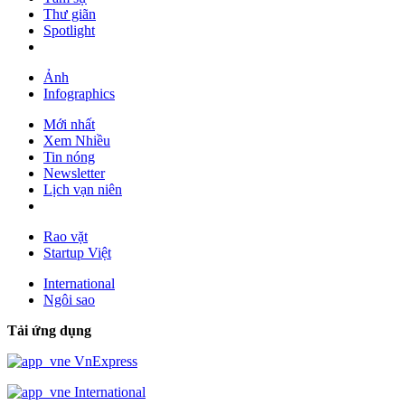
Thư giãn
Spotlight
Ảnh
Infographics
Mới nhất
Xem Nhiều
Tin nóng
Newsletter
Lịch vạn niên
Rao vặt
Startup Việt
International
Ngôi sao
Tải ứng dụng
VnExpress
International