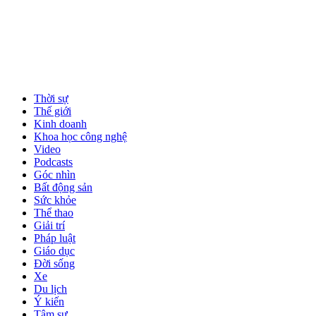
Thời sự
Thế giới
Kinh doanh
Khoa học công nghệ
Video
Podcasts
Góc nhìn
Bất động sản
Sức khỏe
Thể thao
Giải trí
Pháp luật
Giáo dục
Đời sống
Xe
Du lịch
Ý kiến
Tâm sự