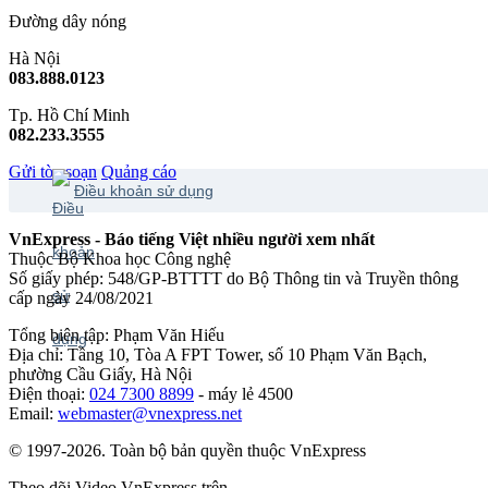
Đường dây nóng
Hà Nội
083.888.0123
Tp. Hồ Chí Minh
082.233.3555
Gửi tòa soạn
Quảng cáo
Điều khoản sử dụng
VnExpress - Báo tiếng Việt nhiều người xem nhất
Thuộc Bộ Khoa học Công nghệ
Số giấy phép: 548/GP-BTTTT do Bộ Thông tin và Truyền thông
cấp ngày 24/08/2021
Tổng biên tập: Phạm Văn Hiếu
Địa chỉ: Tầng 10, Tòa A FPT Tower, số 10 Phạm Văn Bạch,
phường Cầu Giấy, Hà Nội
Điện thoại:
024 7300 8899
- máy lẻ 4500
Email:
webmaster@vnexpress.net
© 1997-2026. Toàn bộ bản quyền thuộc VnExpress
Theo dõi Video VnExpress trên