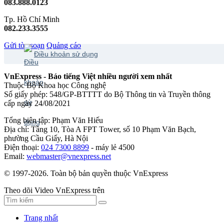
083.888.0123
Tp. Hồ Chí Minh
082.233.3555
Gửi tòa soạn
Quảng cáo
Điều khoản sử dụng
VnExpress - Báo tiếng Việt nhiều người xem nhất
Thuộc Bộ Khoa học Công nghệ
Số giấy phép: 548/GP-BTTTT do Bộ Thông tin và Truyền thông
cấp ngày 24/08/2021
Tổng biên tập: Phạm Văn Hiếu
Địa chỉ: Tầng 10, Tòa A FPT Tower, số 10 Phạm Văn Bạch,
phường Cầu Giấy, Hà Nội
Điện thoại:
024 7300 8899
- máy lẻ 4500
Email:
webmaster@vnexpress.net
© 1997-2026. Toàn bộ bản quyền thuộc VnExpress
Theo dõi Video VnExpress trên
Trang nhất