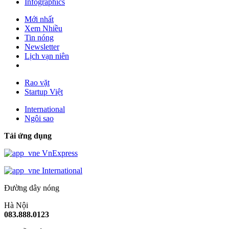
Infographics
Mới nhất
Xem Nhiều
Tin nóng
Newsletter
Lịch vạn niên
Rao vặt
Startup Việt
International
Ngôi sao
Tải ứng dụng
VnExpress
International
Đường dây nóng
Hà Nội
083.888.0123