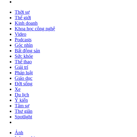
Thời sự
Thế giới
Kinh doanh
Khoa học công nghệ
Video
Podcasts
Góc nhìn
Bất động sản
Sức khỏe
Thể thao
Giải trí
Pháp luật
Giáo dục
Đời sống
Xe
Du lịch
Ý kiến
Tâm sự
Thư giãn
Spotlight
Ảnh