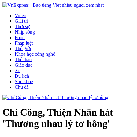
Video
Giải trí
Thời sự
Nhịp sống
Food
Pháp luật
Thế giới
Khoa học công nghệ
Thể thao
Giáo dục
Xe
Du lịch
Sức khỏe
Chủ đề
Chí Công, Thiện Nhân hát
'Thương nhau lý tơ hồng'