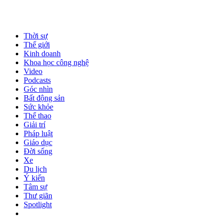
Thời sự
Thế giới
Kinh doanh
Khoa học công nghệ
Video
Podcasts
Góc nhìn
Bất động sản
Sức khỏe
Thể thao
Giải trí
Pháp luật
Giáo dục
Đời sống
Xe
Du lịch
Ý kiến
Tâm sự
Thư giãn
Spotlight