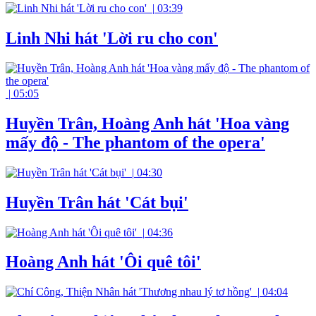
|
03:39
Linh Nhi hát 'Lời ru cho con'
|
05:05
Huyền Trân, Hoàng Anh hát 'Hoa vàng
mấy độ - The phantom of the opera'
|
04:30
Huyền Trân hát 'Cát bụi'
|
04:36
Hoàng Anh hát 'Ôi quê tôi'
|
04:04