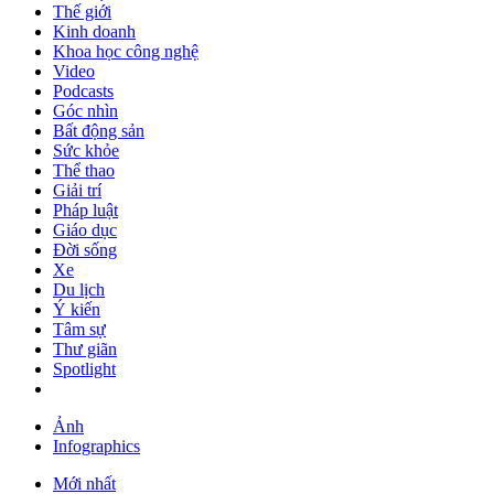
Thế giới
Kinh doanh
Khoa học công nghệ
Video
Podcasts
Góc nhìn
Bất động sản
Sức khỏe
Thể thao
Giải trí
Pháp luật
Giáo dục
Đời sống
Xe
Du lịch
Ý kiến
Tâm sự
Thư giãn
Spotlight
Ảnh
Infographics
Mới nhất