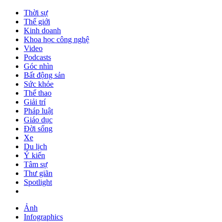
Thời sự
Thế giới
Kinh doanh
Khoa học công nghệ
Video
Podcasts
Góc nhìn
Bất động sản
Sức khỏe
Thể thao
Giải trí
Pháp luật
Giáo dục
Đời sống
Xe
Du lịch
Ý kiến
Tâm sự
Thư giãn
Spotlight
Ảnh
Infographics