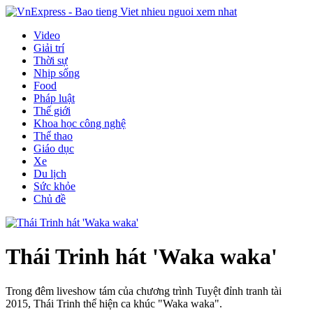
Video
Giải trí
Thời sự
Nhịp sống
Food
Pháp luật
Thế giới
Khoa học công nghệ
Thể thao
Giáo dục
Xe
Du lịch
Sức khỏe
Chủ đề
Thái Trinh hát 'Waka waka'
Trong đêm liveshow tám của chương trình Tuyệt đỉnh tranh tài
2015, Thái Trinh thể hiện ca khúc "Waka waka".