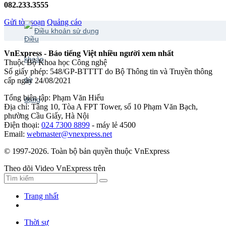
082.233.3555
Gửi tòa soạn
Quảng cáo
Điều khoản sử dụng
VnExpress - Báo tiếng Việt nhiều người xem nhất
Thuộc Bộ Khoa học Công nghệ
Số giấy phép: 548/GP-BTTTT do Bộ Thông tin và Truyền thông
cấp ngày 24/08/2021
Tổng biên tập: Phạm Văn Hiếu
Địa chỉ: Tầng 10, Tòa A FPT Tower, số 10 Phạm Văn Bạch,
phường Cầu Giấy, Hà Nội
Điện thoại:
024 7300 8899
- máy lẻ 4500
Email:
webmaster@vnexpress.net
© 1997-2026. Toàn bộ bản quyền thuộc VnExpress
Theo dõi Video VnExpress trên
Trang nhất
Thời sự