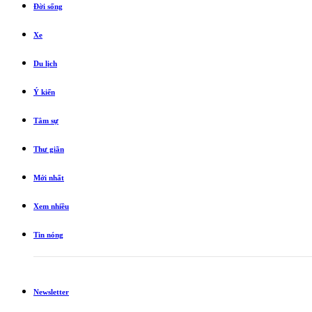
Đời sống
Xe
Du lịch
Ý kiến
Tâm sự
Thư giãn
Mới nhất
Xem nhiều
Tin nóng
Newsletter