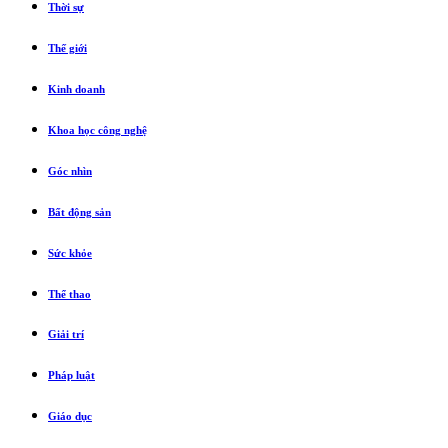
Thời sự
Thế giới
Kinh doanh
Khoa học công nghệ
Góc nhìn
Bất động sản
Sức khỏe
Thể thao
Giải trí
Pháp luật
Giáo dục