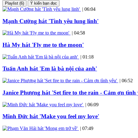
Playlist (6)
Ý kiến bạn đọc
|
06:04
Mạnh Cường hát 'Tình yêu lung linh'
|
04:58
Hà My hát 'Fly me to the moon'
|
01:18
Tuấn Anh hát 'Em là bà nội của anh'
|
06:52
Janice Phương hát 'Set fire to the rain - Cảm ơn tình 
|
06:09
Minh Đức hát 'Make you feel my love'
|
07:49