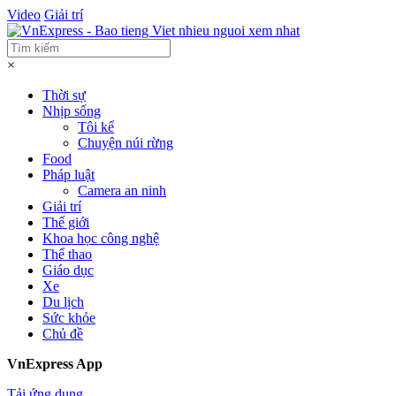
Video
Giải trí
×
Thời sự
Nhịp sống
Tôi kể
Chuyện núi rừng
Food
Pháp luật
Camera an ninh
Giải trí
Thế giới
Khoa học công nghệ
Thể thao
Giáo dục
Xe
Du lịch
Sức khỏe
Chủ đề
VnExpress App
Tải ứng dụng