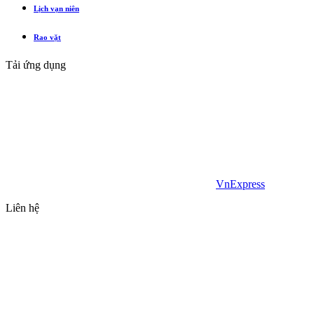
Lịch vạn niên
Rao vặt
Tải ứng dụng
VnExpress
Liên hệ