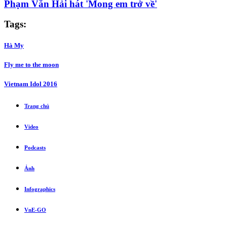
Phạm Văn Hải hát 'Mong em trở về'
Tags:
Hà My
Fly me to the moon
Vietnam Idol 2016
Trang chủ
Video
Podcasts
Ảnh
Infographics
VnE-GO