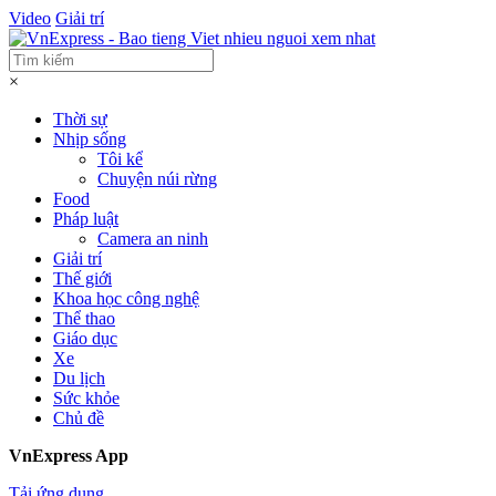
Video
Giải trí
×
Thời sự
Nhịp sống
Tôi kể
Chuyện núi rừng
Food
Pháp luật
Camera an ninh
Giải trí
Thế giới
Khoa học công nghệ
Thể thao
Giáo dục
Xe
Du lịch
Sức khỏe
Chủ đề
VnExpress App
Tải ứng dụng