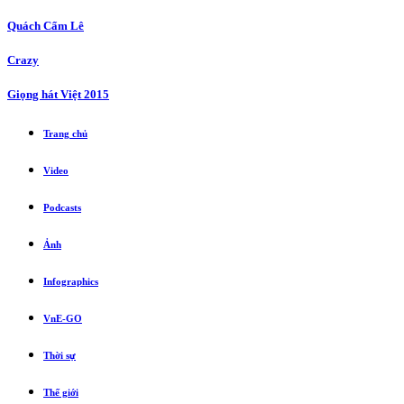
Quách Cẩm Lê
Crazy
Giọng hát Việt 2015
Trang chủ
Video
Podcasts
Ảnh
Infographics
VnE-GO
Thời sự
Thế giới