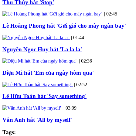
Thu Thủy hát 'Stop'
|
02:45
Lê Hoàng Phong hát 'Gửi gió cho mây ngàn bay'
|
01:44
Nguyễn Ngọc Huy hát 'La la la'
|
02:36
Diệu Mi hát 'Em của ngày hôm qua'
|
02:52
Lê Hữu Toàn hát 'Say something'
|
03:09
Vân Anh hát 'All by myself'
Tags: