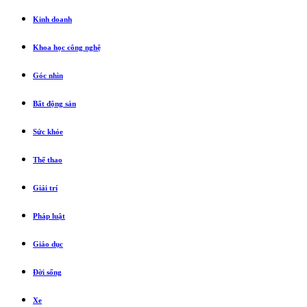
Kinh doanh
Khoa học công nghệ
Góc nhìn
Bất động sản
Sức khỏe
Thể thao
Giải trí
Pháp luật
Giáo dục
Đời sống
Xe