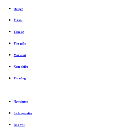
Du lịch
Ý kiến
Tâm sự
Thư giãn
Mới nhất
Xem nhiều
Tin nóng
Newsletter
Lịch vạn niên
Rao vặt