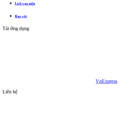
Lịch vạn niên
Rao vặt
Tải ứng dụng
VnExpress
Liên hệ