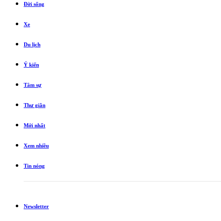
Đời sống
Xe
Du lịch
Ý kiến
Tâm sự
Thư giãn
Mới nhất
Xem nhiều
Tin nóng
Newsletter