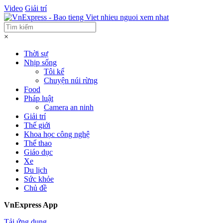
Video
Giải trí
×
Thời sự
Nhịp sống
Tôi kể
Chuyện núi rừng
Food
Pháp luật
Camera an ninh
Giải trí
Thế giới
Khoa học công nghệ
Thể thao
Giáo dục
Xe
Du lịch
Sức khỏe
Chủ đề
VnExpress App
Tải ứng dụng