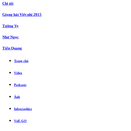
Chị tôi
Giọng hát Việt nhí 2015
Tường Vy
Như Ngọc
Tiến Quang
Trang chủ
Video
Podcasts
Ảnh
Infographics
VnE-GO