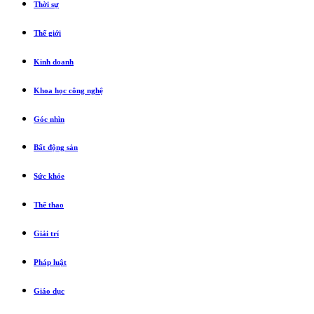
Thời sự
Thế giới
Kinh doanh
Khoa học công nghệ
Góc nhìn
Bất động sản
Sức khỏe
Thể thao
Giải trí
Pháp luật
Giáo dục