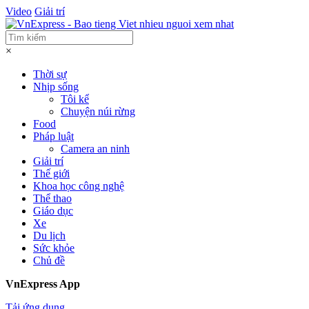
Video
Giải trí
×
Thời sự
Nhịp sống
Tôi kể
Chuyện núi rừng
Food
Pháp luật
Camera an ninh
Giải trí
Thế giới
Khoa học công nghệ
Thể thao
Giáo dục
Xe
Du lịch
Sức khỏe
Chủ đề
VnExpress App
Tải ứng dụng