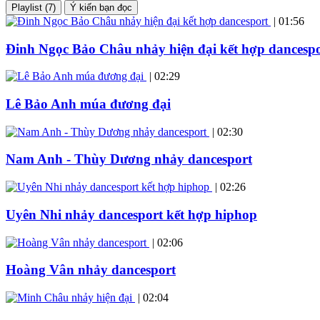
Playlist (7)
Ý kiến bạn đọc
|
01:56
Đinh Ngọc Bảo Châu nhảy hiện đại kết hợp dancesp
|
02:29
Lê Bảo Anh múa đương đại
|
02:30
Nam Anh - Thùy Dương nhảy dancesport
|
02:26
Uyên Nhi nhảy dancesport kết hợp hiphop
|
02:06
Hoàng Vân nhảy dancesport
|
02:04