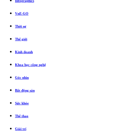
Infographics
VnE-GO
Thời sự
Thế giới
Kinh doanh
Khoa học công nghệ
Góc nhìn
Bất động sản
Sức khỏe
Thể thao
Giải trí