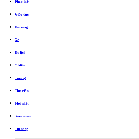
Pháp luật
Giáo dục
Đời sống
Xe
Du lịch
Ý kiến
Tâm sự
Thư giãn
Mới nhất
Xem nhiều
Tin nóng