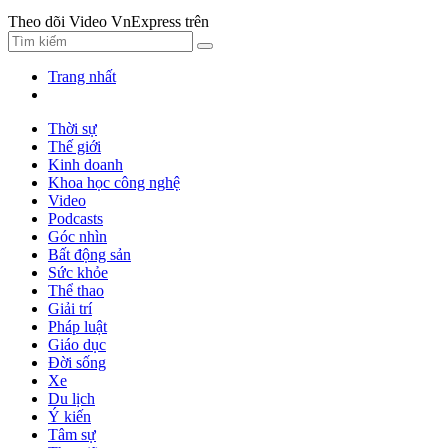
Theo dõi Video VnExpress trên
Trang nhất
Thời sự
Thế giới
Kinh doanh
Khoa học công nghệ
Video
Podcasts
Góc nhìn
Bất động sản
Sức khỏe
Thể thao
Giải trí
Pháp luật
Giáo dục
Đời sống
Xe
Du lịch
Ý kiến
Tâm sự