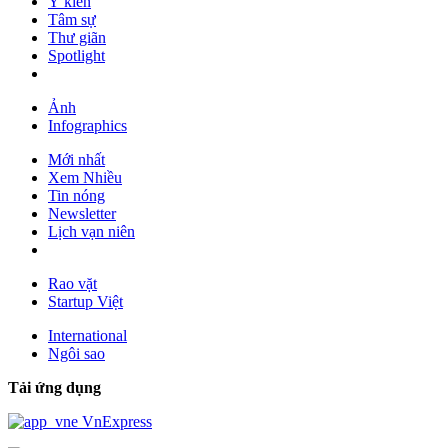
Ý kiến
Tâm sự
Thư giãn
Spotlight
Ảnh
Infographics
Mới nhất
Xem Nhiều
Tin nóng
Newsletter
Lịch vạn niên
Rao vặt
Startup Việt
International
Ngôi sao
Tải ứng dụng
VnExpress