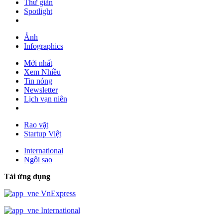
Thư giãn
Spotlight
Ảnh
Infographics
Mới nhất
Xem Nhiều
Tin nóng
Newsletter
Lịch vạn niên
Rao vặt
Startup Việt
International
Ngôi sao
Tải ứng dụng
VnExpress
International