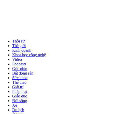
Thời sự
Thế giới
Kinh doanh
Khoa học công nghệ
Video
Podcasts
Góc nhìn
Bất động sản
Sức khỏe
Thể thao
Giải trí
Pháp luật
Giáo dục
Đời sống
Xe
Du lịch