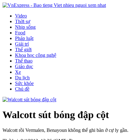
Video
Thời sự
Nhịp sống
Food
Pháp luật
Giải trí
Thế giới
Khoa học công nghệ
Thể thao
Giáo dục
Xe
Du lịch
Sức khỏe
Chủ đề
Walcott sút bóng đập cột
Walcott rồi Vermalen, Benayoun không thể ghi bàn ở cự ly gần.