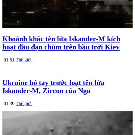
Khoảnh khắc tên lửa Iskander-M kích
hoạt đầu đạn chùm trên bầu trời Kiev
01:51
Thế giới
Ukraine bó tay trước loạt tên lửa
Iskander-M, Zircon của Nga
01:39
Thế giới