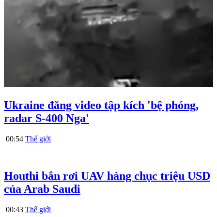
Ukraine đăng video tập kích 'bệ phóng,
radar S-400 Nga'
00:54
Thế giới
Houthi bắn rơi UAV hàng chục triệu USD
của Arab Saudi
00:43
Thế giới