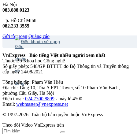
Hà Nội
083.888.0123
Tp. Hồ Chí Minh
082.233.3555
Gửi tòa soạn
Quảng cáo
Điều khoản sử dụng
VnExpress - Báo tiếng Việt nhiều người xem nhất
Thuộc Bộ Khoa học Công nghệ
Số giấy phép: 548/GP-BTTTT do Bộ Thông tin và Truyền thông
cấp ngày 24/08/2021
Tổng biên tập: Phạm Văn Hiếu
Địa chỉ: Tầng 10, Tòa A FPT Tower, số 10 Phạm Văn Bạch,
phường Cầu Giấy, Hà Nội
Điện thoại:
024 7300 8899
- máy lẻ 4500
Email:
webmaster@vnexpress.net
© 1997-2026. Toàn bộ bản quyền thuộc VnExpress
Theo dõi Video VnExpress trên