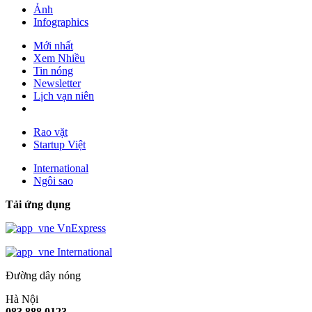
Ảnh
Infographics
Mới nhất
Xem Nhiều
Tin nóng
Newsletter
Lịch vạn niên
Rao vặt
Startup Việt
International
Ngôi sao
Tải ứng dụng
VnExpress
International
Đường dây nóng
Hà Nội
083.888.0123