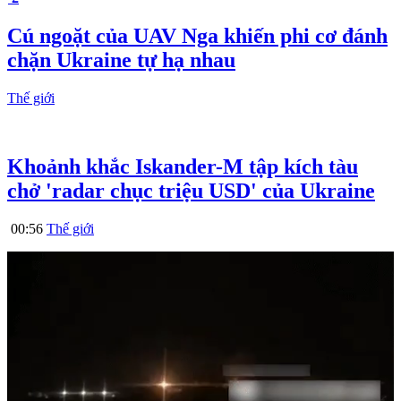
Cú ngoặt của UAV Nga khiến phi cơ đánh
chặn Ukraine tự hạ nhau
Thế giới
Khoảnh khắc Iskander-M tập kích tàu
chở 'radar chục triệu USD' của Ukraine
00:56
Thế giới