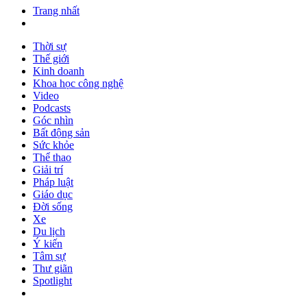
Trang nhất
Thời sự
Thế giới
Kinh doanh
Khoa học công nghệ
Video
Podcasts
Góc nhìn
Bất động sản
Sức khỏe
Thể thao
Giải trí
Pháp luật
Giáo dục
Đời sống
Xe
Du lịch
Ý kiến
Tâm sự
Thư giãn
Spotlight