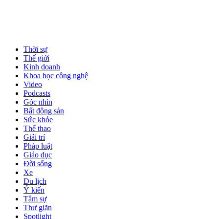
Thời sự
Thế giới
Kinh doanh
Khoa học công nghệ
Video
Podcasts
Góc nhìn
Bất động sản
Sức khỏe
Thể thao
Giải trí
Pháp luật
Giáo dục
Đời sống
Xe
Du lịch
Ý kiến
Tâm sự
Thư giãn
Spotlight