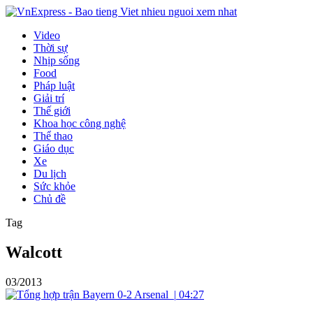
Video
Thời sự
Nhịp sống
Food
Pháp luật
Giải trí
Thế giới
Khoa học công nghệ
Thể thao
Giáo dục
Xe
Du lịch
Sức khỏe
Chủ đề
Tag
Walcott
03/2013
|
04:27