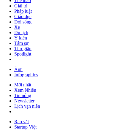
Thể thao
Giải trí
Pháp luật
Giáo dục
Đời sống
Xe
Du lịch
Ý kiến
Tâm sự
Thư giãn
Spotlight
Ảnh
Infographics
Mới nhất
Xem Nhiều
Tin nóng
Newsletter
Lịch vạn niên
Rao vặt
Startup Việt