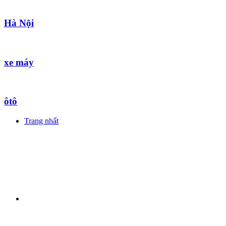
Hà Nội
xe máy
ôtô
Trang nhất