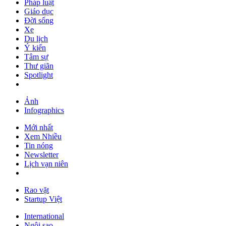
Pháp luật
Giáo dục
Đời sống
Xe
Du lịch
Ý kiến
Tâm sự
Thư giãn
Spotlight
Ảnh
Infographics
Mới nhất
Xem Nhiều
Tin nóng
Newsletter
Lịch vạn niên
Rao vặt
Startup Việt
International
Ngôi sao