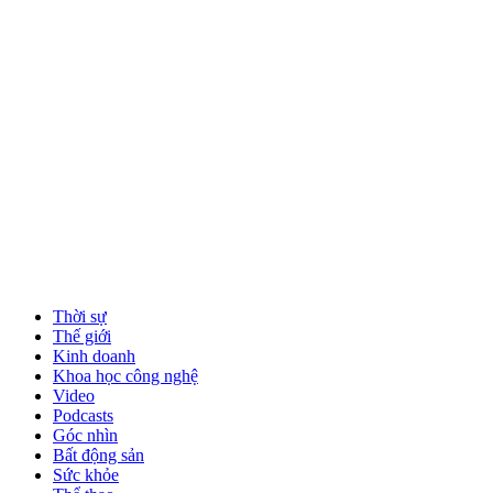
Thời sự
Thế giới
Kinh doanh
Khoa học công nghệ
Video
Podcasts
Góc nhìn
Bất động sản
Sức khỏe