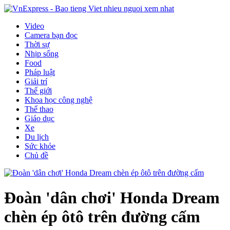
Video
Camera bạn đọc
Thời sự
Nhịp sống
Food
Pháp luật
Giải trí
Thế giới
Khoa học công nghệ
Thể thao
Giáo dục
Xe
Du lịch
Sức khỏe
Chủ đề
Đoàn 'dân chơi' Honda Dream
chèn ép ôtô trên đường cấm