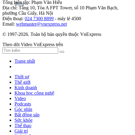
Tổng biên tập: Phạm Văn Hiếu
Địa chỉ: Tầng 10, Tòa A FPT Tower, số 10 Phạm Văn Bạch,
phường Cầu Giấy, Hà Nội
Điện thoại:
024 7300 8899
- máy lẻ 4500
Email:
webmaster@vnexpress.net
© 1997-2026. Toàn bộ bản quyền thuộc VnExpress
Theo dõi Video VnExpress trên
Trang nhất
Thời sự
Thế giới
Kinh doanh
Khoa học công nghệ
Video
Podcasts
Góc nhìn
Bất động sản
Sức khỏe
Thể thao
Giải trí