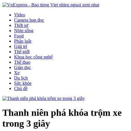
Video
Camera bạn đọc
Thời sự
Nhịp sống
Food
Pháp luật
Giải trí
Thế giới
Khoa học công nghệ
Thể thao
Giáo dục
Xe
Du lịch
Sức khỏe
Chủ đề
Thanh niên phá khóa trộm xe
trong 3 giây