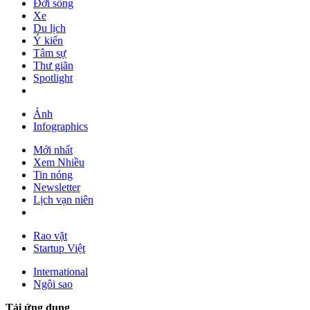
Đời sống
Xe
Du lịch
Ý kiến
Tâm sự
Thư giãn
Spotlight
Ảnh
Infographics
Mới nhất
Xem Nhiều
Tin nóng
Newsletter
Lịch vạn niên
Rao vặt
Startup Việt
International
Ngôi sao
Tải ứng dụng