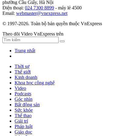
phường Cầu Giấy, Hà Nội
Điện thoại:
024 7300 8899
- máy lẻ 4500
Email:
webmaster@vnexpress.net
© 1997-2026. Toàn bộ bản quyền thuộc VnExpress
Theo dõi Video VnExpress trên
Trang nhất
Thời sự
Thế giới
Kinh doanh
Khoa học công nghệ
Video
Podcasts
Góc nhìn
Bất động sản
Sức khỏe
Thể thao
Giải trí
Pháp luật
Giáo dục