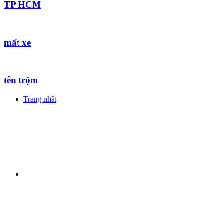
TP HCM
mất xe
tên trộm
Trang nhất