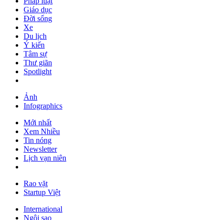
Pháp luật
Giáo dục
Đời sống
Xe
Du lịch
Ý kiến
Tâm sự
Thư giãn
Spotlight
Ảnh
Infographics
Mới nhất
Xem Nhiều
Tin nóng
Newsletter
Lịch vạn niên
Rao vặt
Startup Việt
International
Ngôi sao