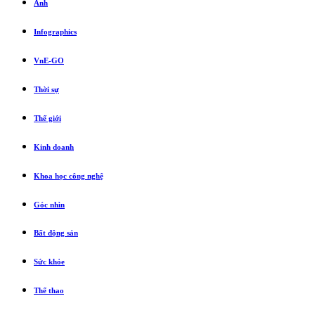
Ảnh
Infographics
VnE-GO
Thời sự
Thế giới
Kinh doanh
Khoa học công nghệ
Góc nhìn
Bất động sản
Sức khỏe
Thể thao