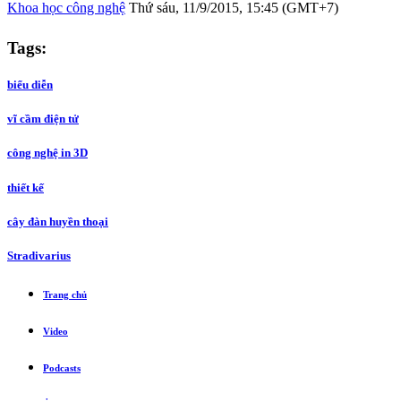
Khoa học công nghệ
Thứ sáu, 11/9/2015, 15:45 (GMT+7)
Tags:
biểu diễn
vĩ cầm điện tử
công nghệ in 3D
thiết kế
cây đàn huyền thoại
Stradivarius
Trang chủ
Video
Podcasts