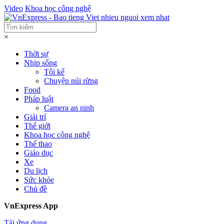
Video
Khoa học công nghệ
×
Thời sự
Nhịp sống
Tôi kể
Chuyện núi rừng
Food
Pháp luật
Camera an ninh
Giải trí
Thế giới
Khoa học công nghệ
Thể thao
Giáo dục
Xe
Du lịch
Sức khỏe
Chủ đề
VnExpress App
Tải ứng dụng