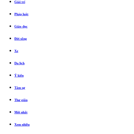
Giải trí
Pháp luật
Giáo dục
Đời sống
Xe
Du lịch
Ý kiến
Tâm sự
Thư giãn
Mới nhất
Xem nhiều