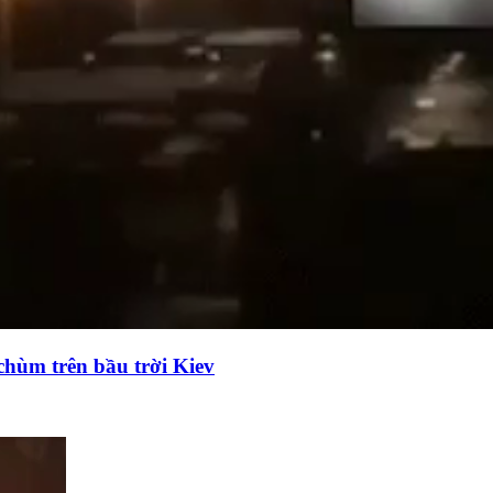
chùm trên bầu trời Kiev