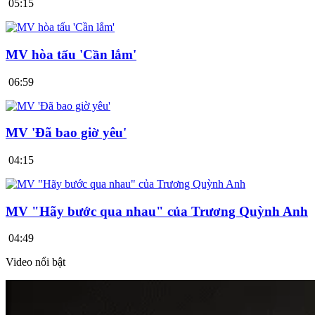
05:15
MV hòa tấu 'Cần lắm'
06:59
MV 'Đã bao giờ yêu'
04:15
MV "Hãy bước qua nhau" của Trương Quỳnh Anh
04:49
Video nổi bật