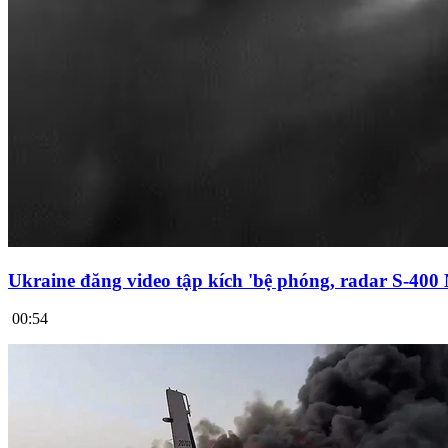
Ukraine đăng video tập kích 'bệ phóng, radar S-400
00:54