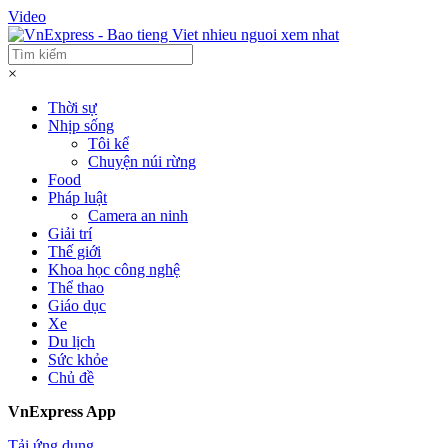
Video
×
Thời sự
Nhịp sống
Tôi kể
Chuyện núi rừng
Food
Pháp luật
Camera an ninh
Giải trí
Thế giới
Khoa học công nghệ
Thể thao
Giáo dục
Xe
Du lịch
Sức khỏe
Chủ đề
VnExpress App
Tải ứng dụng