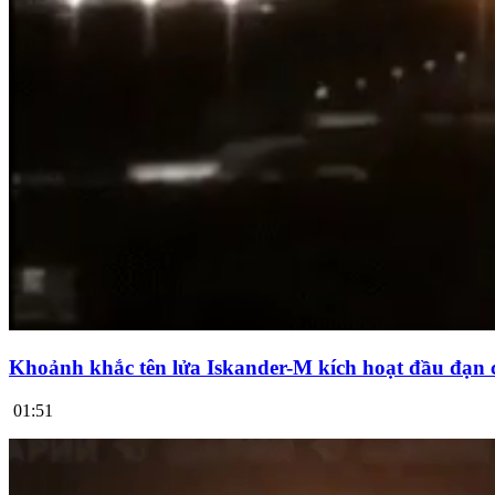
Khoảnh khắc tên lửa Iskander-M kích hoạt đầu đạn 
01:51