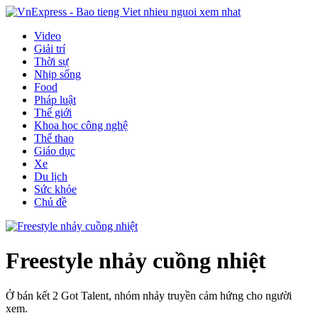
Video
Giải trí
Thời sự
Nhịp sống
Food
Pháp luật
Thế giới
Khoa học công nghệ
Thể thao
Giáo dục
Xe
Du lịch
Sức khỏe
Chủ đề
Freestyle nhảy cuồng nhiệt
Ở bán kết 2 Got Talent, nhóm nhảy truyền cảm hứng cho người
xem.