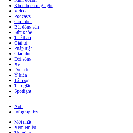
Kinh doanh
Khoa học công nghệ
Video
Podcasts
Góc nhìn
Bất động sản
Sức khỏe
Thể thao
Giải trí
Pháp luật
Giáo dục
Đời sống
Xe
Du lịch
Ý kiến
Tâm sự
Thư giãn
Spotlight
Ảnh
Infographics
Mới nhất
Xem Nhiều
Tin nóng