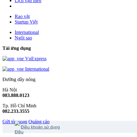
Lịch vạn niên
Rao vặt
Startup Việt
International
Ngôi sao
Tải ứng dụng
VnExpress
International
Đường dây nóng
Hà Nội
083.888.0123
Tp. Hồ Chí Minh
082.233.3555
Gửi tòa soạn
Quảng cáo
Điều khoản sử dụng