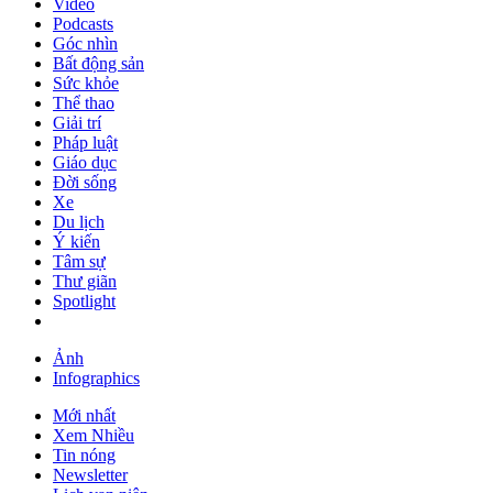
Video
Podcasts
Góc nhìn
Bất động sản
Sức khỏe
Thể thao
Giải trí
Pháp luật
Giáo dục
Đời sống
Xe
Du lịch
Ý kiến
Tâm sự
Thư giãn
Spotlight
Ảnh
Infographics
Mới nhất
Xem Nhiều
Tin nóng
Newsletter