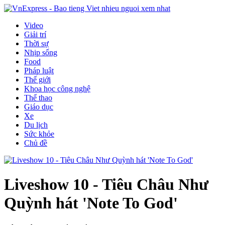
Video
Giải trí
Thời sự
Nhịp sống
Food
Pháp luật
Thế giới
Khoa học công nghệ
Thể thao
Giáo dục
Xe
Du lịch
Sức khỏe
Chủ đề
Liveshow 10 - Tiêu Châu Như
Quỳnh hát 'Note To God'