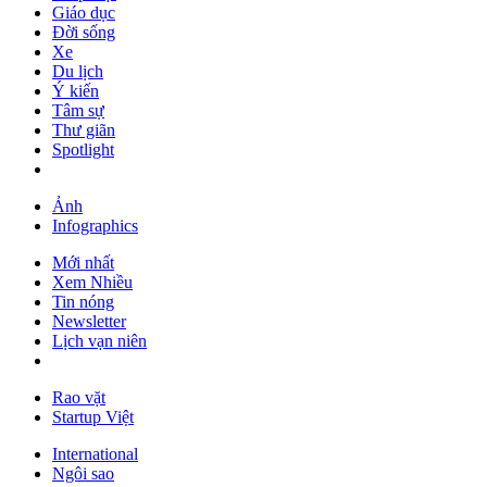
Giáo dục
Đời sống
Xe
Du lịch
Ý kiến
Tâm sự
Thư giãn
Spotlight
Ảnh
Infographics
Mới nhất
Xem Nhiều
Tin nóng
Newsletter
Lịch vạn niên
Rao vặt
Startup Việt
International
Ngôi sao