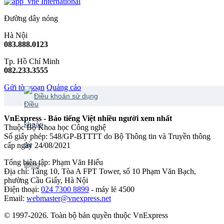
International
Đường dây nóng
Hà Nội
083.888.0123
Tp. Hồ Chí Minh
082.233.3555
Gửi tòa soạn
Quảng cáo
Điều khoản sử dụng
VnExpress - Báo tiếng Việt nhiều người xem nhất
Thuộc Bộ Khoa học Công nghệ
Số giấy phép: 548/GP-BTTTT do Bộ Thông tin và Truyền thông
cấp ngày 24/08/2021
Tổng biên tập: Phạm Văn Hiếu
Địa chỉ: Tầng 10, Tòa A FPT Tower, số 10 Phạm Văn Bạch,
phường Cầu Giấy, Hà Nội
Điện thoại:
024 7300 8899
- máy lẻ 4500
Email:
webmaster@vnexpress.net
© 1997-2026. Toàn bộ bản quyền thuộc VnExpress