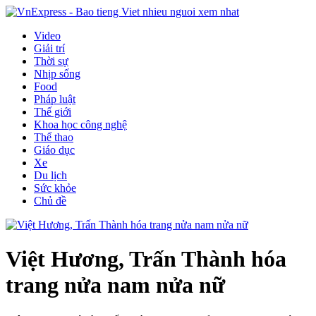
Video
Giải trí
Thời sự
Nhịp sống
Food
Pháp luật
Thế giới
Khoa học công nghệ
Thể thao
Giáo dục
Xe
Du lịch
Sức khỏe
Chủ đề
Việt Hương, Trấn Thành hóa
trang nửa nam nửa nữ