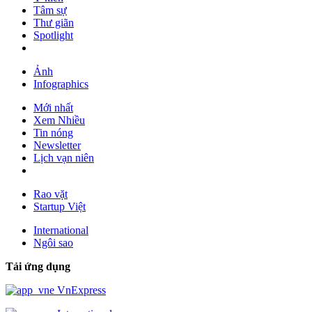
Tâm sự
Thư giãn
Spotlight
Ảnh
Infographics
Mới nhất
Xem Nhiều
Tin nóng
Newsletter
Lịch vạn niên
Rao vặt
Startup Việt
International
Ngôi sao
Tải ứng dụng
VnExpress