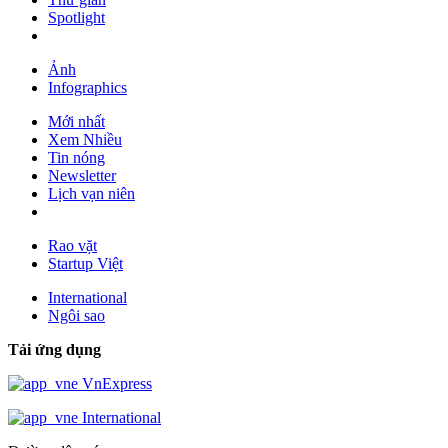
Spotlight
Ảnh
Infographics
Mới nhất
Xem Nhiều
Tin nóng
Newsletter
Lịch vạn niên
Rao vặt
Startup Việt
International
Ngôi sao
Tải ứng dụng
VnExpress
International