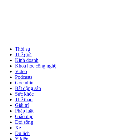
Thời sự
Thế giới
Kinh doanh
Khoa học công nghệ
Video
Podcasts
Góc nhìn
Bất động sản
Sức khỏe
Thể thao
Giải trí
Pháp luật
Giáo dục
Đời sống
Xe
Du lịch
Ý kiến