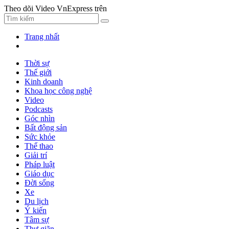
Theo dõi Video VnExpress trên
Trang nhất
Thời sự
Thế giới
Kinh doanh
Khoa học công nghệ
Video
Podcasts
Góc nhìn
Bất động sản
Sức khỏe
Thể thao
Giải trí
Pháp luật
Giáo dục
Đời sống
Xe
Du lịch
Ý kiến
Tâm sự
Thư giãn