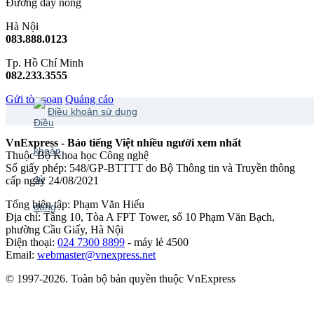
Đường dây nóng
Hà Nội
083.888.0123
Tp. Hồ Chí Minh
082.233.3555
Gửi tòa soạn
Quảng cáo
Điều khoản sử dụng
VnExpress - Báo tiếng Việt nhiều người xem nhất
Thuộc Bộ Khoa học Công nghệ
Số giấy phép: 548/GP-BTTTT do Bộ Thông tin và Truyền thông
cấp ngày 24/08/2021
Tổng biên tập: Phạm Văn Hiếu
Địa chỉ: Tầng 10, Tòa A FPT Tower, số 10 Phạm Văn Bạch,
phường Cầu Giấy, Hà Nội
Điện thoại:
024 7300 8899
- máy lẻ 4500
Email:
webmaster@vnexpress.net
© 1997-2026. Toàn bộ bản quyền thuộc VnExpress