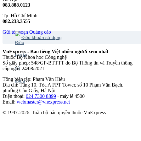
083.888.0123
Tp. Hồ Chí Minh
082.233.3555
Gửi tòa soạn
Quảng cáo
Điều khoản sử dụng
VnExpress - Báo tiếng Việt nhiều người xem nhất
Thuộc Bộ Khoa học Công nghệ
Số giấy phép: 548/GP-BTTTT do Bộ Thông tin và Truyền thông
cấp ngày 24/08/2021
Tổng biên tập: Phạm Văn Hiếu
Địa chỉ: Tầng 10, Tòa A FPT Tower, số 10 Phạm Văn Bạch,
phường Cầu Giấy, Hà Nội
Điện thoại:
024 7300 8899
- máy lẻ 4500
Email:
webmaster@vnexpress.net
© 1997-2026. Toàn bộ bản quyền thuộc VnExpress