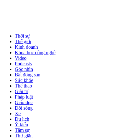
Thời sự
Thế giới
Kinh doanh
Khoa học công nghệ
Video
Podcasts
Góc nhìn
Bất động sản
Sức khỏe
Thể thao
Giải trí
Pháp luật
Giáo dục
Đời sống
Xe
Du lịch
Ý kiến
Tâm sự
Thư giãn