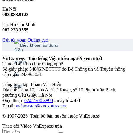
Hà Nội
083.888.0123
Tp. Hồ Chí Minh
082.233.3555
Gửi tòa soạn
Quảng cáo
Điều khoản sử dụng
VnExpress - Báo tiếng Việt nhiều người xem nhất
Thuộc Bộ Khoa học Công nghệ
Số giấy phép: 548/GP-BTTTT do Bộ Thông tin và Truyền thông
cấp ngày 24/08/2021
Tổng biên tập: Phạm Văn Hiếu
Địa chỉ: Tầng 10, Tòa A FPT Tower, số 10 Phạm Văn Bạch,
phường Cầu Giấy, Hà Nội
Điện thoại:
024 7300 8899
- máy lẻ 4500
Email:
webmaster@vnexpress.net
© 1997-2026. Toàn bộ bản quyền thuộc VnExpress
Theo dõi Video VnExpress trên