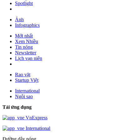
Spotlight
Ảnh
Infographics
Mới nhất
Xem Nhiều
Tin nóng
Newsletter
Lịch vạn niên
Rao vặt
Startup Việt
International
Ngôi sao
Tải ứng dụng
VnExpress
International
Đường dây nóng