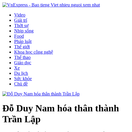
Video
Giải trí
Thời sự
Nhịp sống
Food
Pháp luật
Thế giới
Khoa học công nghệ
Thể thao
Giáo dục
Xe
Du lịch
Sức khỏe
Chủ đề
Đỗ Duy Nam hóa thân thành
Trần Lập