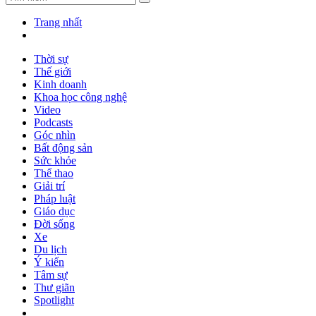
Trang nhất
Thời sự
Thế giới
Kinh doanh
Khoa học công nghệ
Video
Podcasts
Góc nhìn
Bất động sản
Sức khỏe
Thể thao
Giải trí
Pháp luật
Giáo dục
Đời sống
Xe
Du lịch
Ý kiến
Tâm sự
Thư giãn
Spotlight