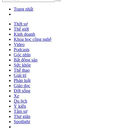
Trang nhất
Thời sự
Thế giới
Kinh doanh
Khoa học công nghệ
Video
Podcasts
Góc nhìn
Bất động sản
Sức khỏe
Thể thao
Giải trí
Pháp luật
Giáo dục
Đời sống
Xe
Du lịch
Ý kiến
Tâm sự
Thư giãn
Spotlight