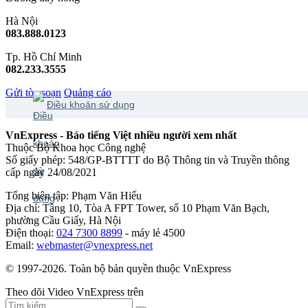
Hà Nội
083.888.0123
Tp. Hồ Chí Minh
082.233.3555
Gửi tòa soạn
Quảng cáo
Điều khoản sử dụng
VnExpress - Báo tiếng Việt nhiều người xem nhất
Thuộc Bộ Khoa học Công nghệ
Số giấy phép: 548/GP-BTTTT do Bộ Thông tin và Truyền thông
cấp ngày 24/08/2021
Tổng biên tập: Phạm Văn Hiếu
Địa chỉ: Tầng 10, Tòa A FPT Tower, số 10 Phạm Văn Bạch,
phường Cầu Giấy, Hà Nội
Điện thoại:
024 7300 8899
- máy lẻ 4500
Email:
webmaster@vnexpress.net
© 1997-2026. Toàn bộ bản quyền thuộc VnExpress
Theo dõi Video VnExpress trên