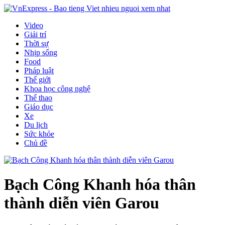
Video
Giải trí
Thời sự
Nhịp sống
Food
Pháp luật
Thế giới
Khoa học công nghệ
Thể thao
Giáo dục
Xe
Du lịch
Sức khỏe
Chủ đề
Bạch Công Khanh hóa thân
thành diễn viên Garou