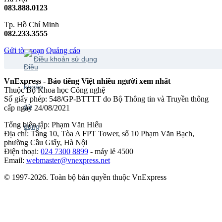
083.888.0123
Tp. Hồ Chí Minh
082.233.3555
Gửi tòa soạn
Quảng cáo
Điều khoản sử dụng
VnExpress - Báo tiếng Việt nhiều người xem nhất
Thuộc Bộ Khoa học Công nghệ
Số giấy phép: 548/GP-BTTTT do Bộ Thông tin và Truyền thông
cấp ngày 24/08/2021
Tổng biên tập: Phạm Văn Hiếu
Địa chỉ: Tầng 10, Tòa A FPT Tower, số 10 Phạm Văn Bạch,
phường Cầu Giấy, Hà Nội
Điện thoại:
024 7300 8899
- máy lẻ 4500
Email:
webmaster@vnexpress.net
© 1997-2026. Toàn bộ bản quyền thuộc VnExpress