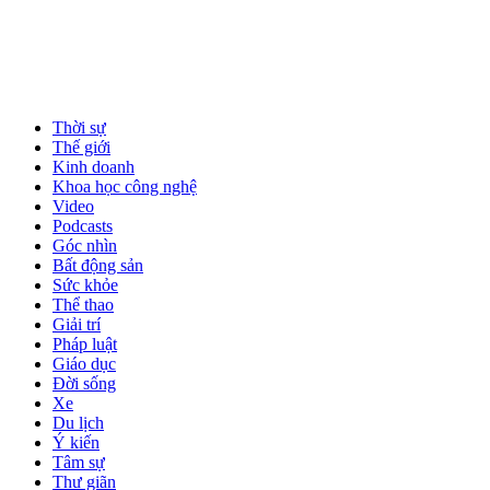
Thời sự
Thế giới
Kinh doanh
Khoa học công nghệ
Video
Podcasts
Góc nhìn
Bất động sản
Sức khỏe
Thể thao
Giải trí
Pháp luật
Giáo dục
Đời sống
Xe
Du lịch
Ý kiến
Tâm sự
Thư giãn