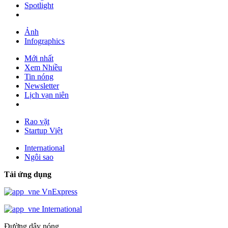
Spotlight
Ảnh
Infographics
Mới nhất
Xem Nhiều
Tin nóng
Newsletter
Lịch vạn niên
Rao vặt
Startup Việt
International
Ngôi sao
Tải ứng dụng
VnExpress
International
Đường dây nóng