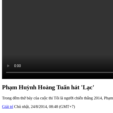
Phạm Huỳnh Hoàng Tuấn hát 'Lạc'
Trong đêm thứ bảy của cuộc thi Tôi là người chiến thắng 2014, Phạ
Giải trí
Chủ nhật, 24/8/2014, 08:48 (GMT+7)