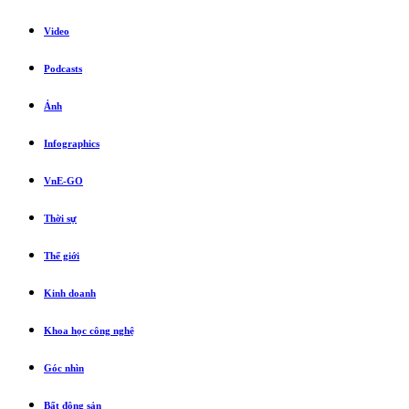
Video
Podcasts
Ảnh
Infographics
VnE-GO
Thời sự
Thế giới
Kinh doanh
Khoa học công nghệ
Góc nhìn
Bất động sản