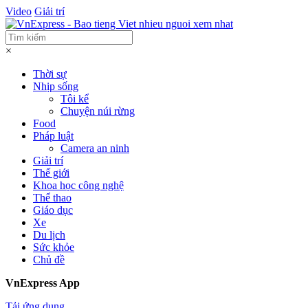
Video
Giải trí
×
Thời sự
Nhịp sống
Tôi kể
Chuyện núi rừng
Food
Pháp luật
Camera an ninh
Giải trí
Thế giới
Khoa học công nghệ
Thể thao
Giáo dục
Xe
Du lịch
Sức khỏe
Chủ đề
VnExpress App
Tải ứng dụng