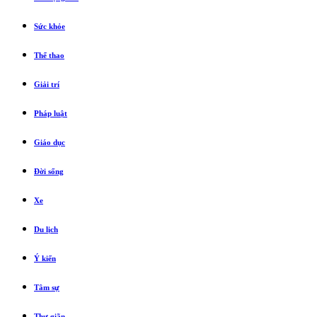
Sức khỏe
Thể thao
Giải trí
Pháp luật
Giáo dục
Đời sống
Xe
Du lịch
Ý kiến
Tâm sự
Thư giãn