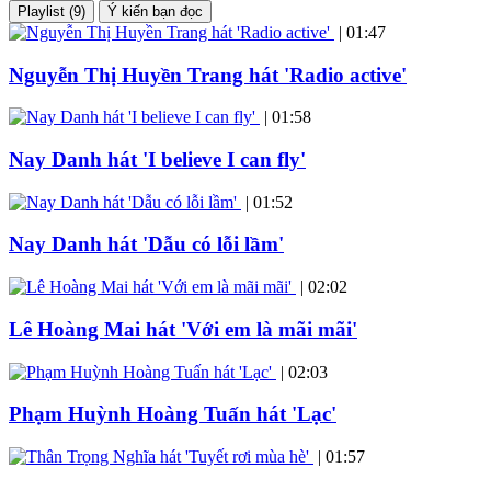
Playlist (9)
Ý kiến bạn đọc
|
01:47
Nguyễn Thị Huyền Trang hát 'Radio active'
|
01:58
Nay Danh hát 'I believe I can fly'
|
01:52
Nay Danh hát 'Dẫu có lỗi lầm'
|
02:02
Lê Hoàng Mai hát 'Với em là mãi mãi'
|
02:03
Phạm Huỳnh Hoàng Tuấn hát 'Lạc'
|
01:57