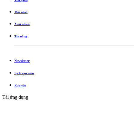
Mới nhất
Xem nhiều
Tin nóng
Newsletter
Lịch vạn niên
Rao vặt
Tải ứng dụng