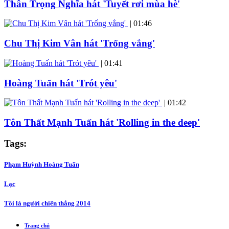
Thân Trọng Nghĩa hát 'Tuyết rơi mùa hè'
|
01:46
Chu Thị Kim Vân hát 'Trống vắng'
|
01:41
Hoàng Tuấn hát 'Trót yêu'
|
01:42
Tôn Thất Mạnh Tuấn hát 'Rolling in the deep'
Tags:
Phạm Huỳnh Hoàng Tuấn
Lạc
Tôi là người chiến thắng 2014
Trang chủ