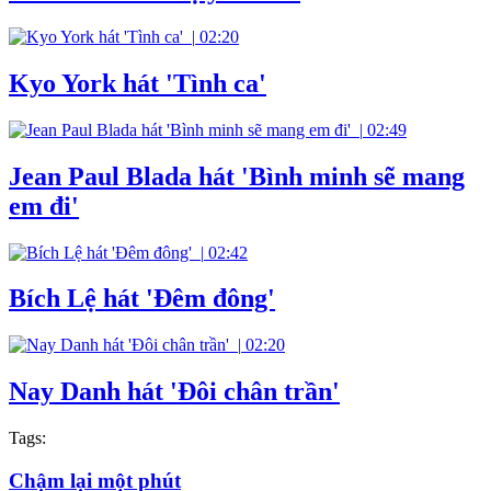
|
02:20
Kyo York hát 'Tình ca'
|
02:49
Jean Paul Blada hát 'Bình minh sẽ mang
em đi'
|
02:42
Bích Lệ hát 'Đêm đông'
|
02:20
Nay Danh hát 'Đôi chân trần'
Tags:
Chậm lại một phút