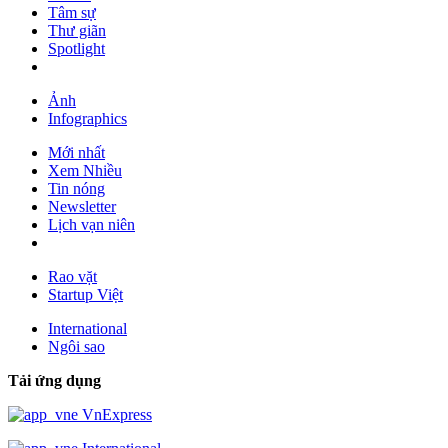
Tâm sự
Thư giãn
Spotlight
Ảnh
Infographics
Mới nhất
Xem Nhiều
Tin nóng
Newsletter
Lịch vạn niên
Rao vặt
Startup Việt
International
Ngôi sao
Tải ứng dụng
VnExpress