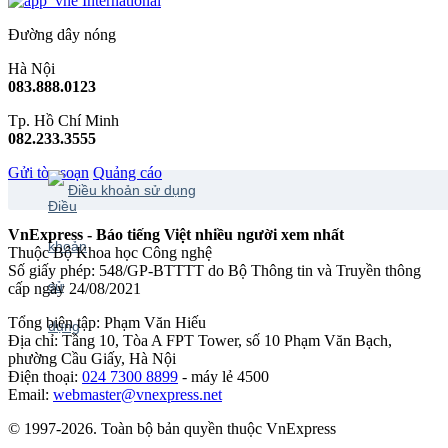
International
Đường dây nóng
Hà Nội
083.888.0123
Tp. Hồ Chí Minh
082.233.3555
Gửi tòa soạn
Quảng cáo
Điều khoản sử dụng
VnExpress - Báo tiếng Việt nhiều người xem nhất
Thuộc Bộ Khoa học Công nghệ
Số giấy phép: 548/GP-BTTTT do Bộ Thông tin và Truyền thông
cấp ngày 24/08/2021
Tổng biên tập: Phạm Văn Hiếu
Địa chỉ: Tầng 10, Tòa A FPT Tower, số 10 Phạm Văn Bạch,
phường Cầu Giấy, Hà Nội
Điện thoại:
024 7300 8899
- máy lẻ 4500
Email:
webmaster@vnexpress.net
© 1997-2026. Toàn bộ bản quyền thuộc VnExpress