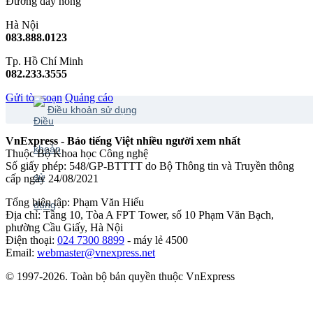
Đường dây nóng
Hà Nội
083.888.0123
Tp. Hồ Chí Minh
082.233.3555
Gửi tòa soạn
Quảng cáo
Điều khoản sử dụng
VnExpress - Báo tiếng Việt nhiều người xem nhất
Thuộc Bộ Khoa học Công nghệ
Số giấy phép: 548/GP-BTTTT do Bộ Thông tin và Truyền thông
cấp ngày 24/08/2021
Tổng biên tập: Phạm Văn Hiếu
Địa chỉ: Tầng 10, Tòa A FPT Tower, số 10 Phạm Văn Bạch,
phường Cầu Giấy, Hà Nội
Điện thoại:
024 7300 8899
- máy lẻ 4500
Email:
webmaster@vnexpress.net
© 1997-2026. Toàn bộ bản quyền thuộc VnExpress