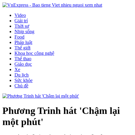
Video
Giải trí
Thời sự
Nhịp sống
Food
Pháp luật
Thế giới
Khoa học công nghệ
Thể thao
Giáo dục
Xe
Du lịch
Sức khỏe
Chủ đề
Phương Trinh hát 'Chậm lại
một phút'