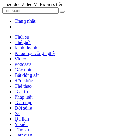
Theo dõi Video VnExpress trên
Trang nhất
Thời sự
Thế giới
Kinh doanh
Khoa học công nghệ
Video
Podcasts
Góc nhìn
Bất động sản
Sức khỏe
Thể thao
Giải trí
Pháp luật
Giáo dục
Đời sống
Xe
Du lịch
Ý kiến
Tâm sự
Thư giãn