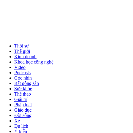
Thời sự
Thế giới
Kinh doanh
Khoa học công nghệ
Video
Podcasts
Góc nhìn
Bất động sản
Sức khỏe
Thể thao
Giải trí
Pháp luật
Giáo dục
Đời sống
Xe
Du lịch
Ý kiến