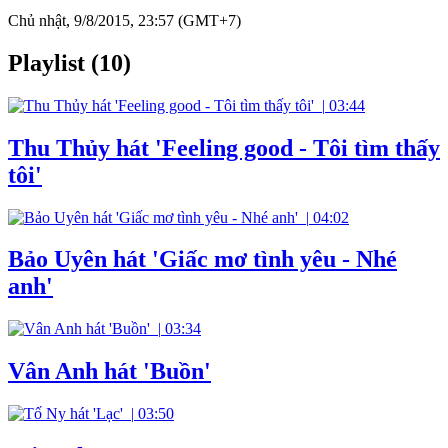
Chủ nhật, 9/8/2015, 23:57 (GMT+7)
Playlist (10)
|
03:44
Thu Thủy hát 'Feeling good - Tôi tìm thấy
tôi'
|
04:02
Bảo Uyên hát 'Giấc mơ tình yêu - Nhé
anh'
|
03:34
Vân Anh hát 'Buồn'
|
03:50