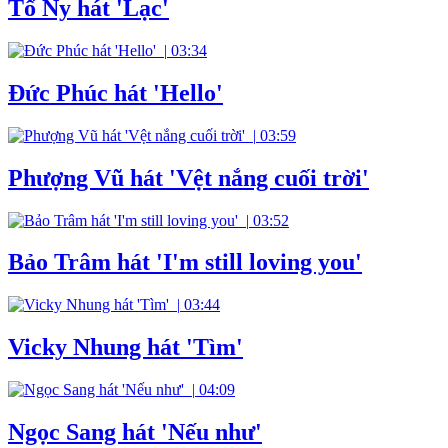
Tố Ny hát 'Lạc'
|
03:34
Đức Phúc hát 'Hello'
|
03:59
Phượng Vũ hát 'Vệt nắng cuối trời'
|
03:52
Bảo Trâm hát 'I'm still loving you'
|
03:44
Vicky Nhung hát 'Tìm'
|
04:09
Ngọc Sang hát 'Nếu như'