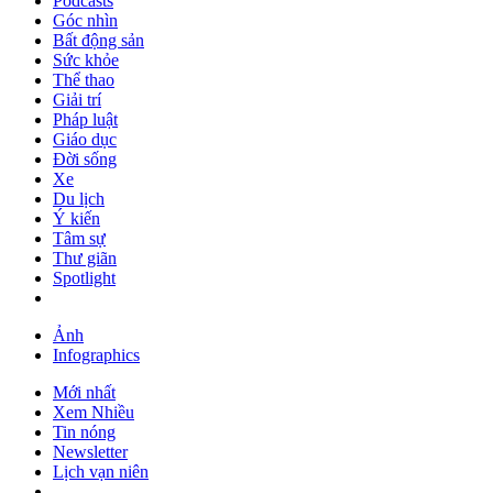
Podcasts
Góc nhìn
Bất động sản
Sức khỏe
Thể thao
Giải trí
Pháp luật
Giáo dục
Đời sống
Xe
Du lịch
Ý kiến
Tâm sự
Thư giãn
Spotlight
Ảnh
Infographics
Mới nhất
Xem Nhiều
Tin nóng
Newsletter
Lịch vạn niên