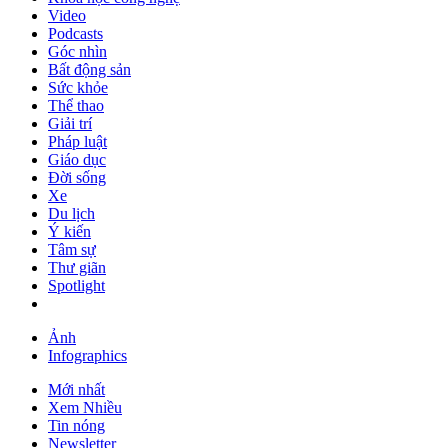
Video
Podcasts
Góc nhìn
Bất động sản
Sức khỏe
Thể thao
Giải trí
Pháp luật
Giáo dục
Đời sống
Xe
Du lịch
Ý kiến
Tâm sự
Thư giãn
Spotlight
Ảnh
Infographics
Mới nhất
Xem Nhiều
Tin nóng
Newsletter