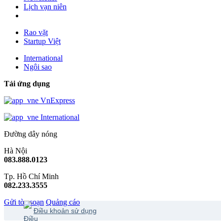
Lịch vạn niên
Rao vặt
Startup Việt
International
Ngôi sao
Tải ứng dụng
VnExpress
International
Đường dây nóng
Hà Nội
083.888.0123
Tp. Hồ Chí Minh
082.233.3555
Gửi tòa soạn
Quảng cáo
Điều khoản sử dụng