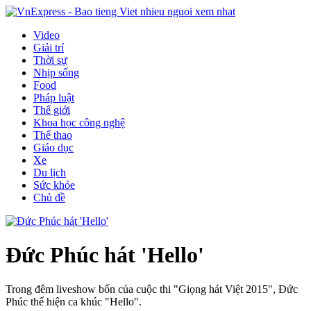
Video
Giải trí
Thời sự
Nhịp sống
Food
Pháp luật
Thế giới
Khoa học công nghệ
Thể thao
Giáo dục
Xe
Du lịch
Sức khỏe
Chủ đề
Đức Phúc hát 'Hello'
Trong đêm liveshow bốn của cuộc thi "Giọng hát Việt 2015", Đức
Phúc thể hiện ca khúc "Hello".