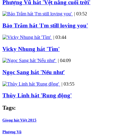
Phượng Vũ hát 'Vệt nắng cuối trời'
|
03:52
Bảo Trâm hát 'I'm still loving you'
|
03:44
Vicky Nhung hát 'Tìm'
|
04:09
Ngọc Sang hát 'Nếu như'
|
03:55
Thùy Linh hát 'Rung động'
Tags:
Giọng hát Việt 2015
Phượng Vũ