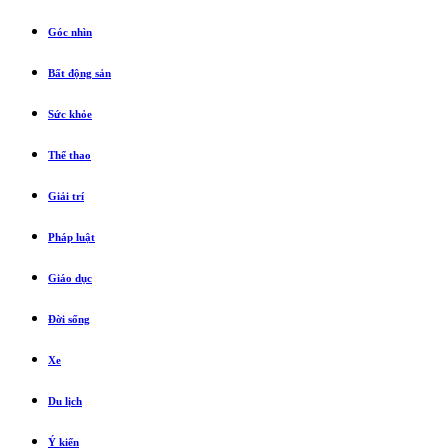
Góc nhìn
Bất động sản
Sức khỏe
Thể thao
Giải trí
Pháp luật
Giáo dục
Đời sống
Xe
Du lịch
Ý kiến