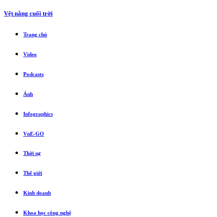
Vệt nắng cuối trời
Trang chủ
Video
Podcasts
Ảnh
Infographics
VnE-GO
Thời sự
Thế giới
Kinh doanh
Khoa học công nghệ