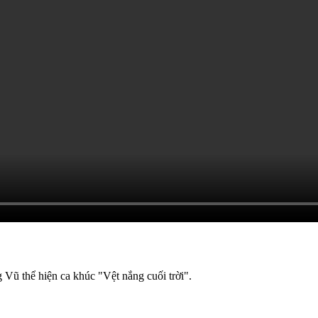
Vũ thể hiện ca khúc "Vệt nắng cuối trời".