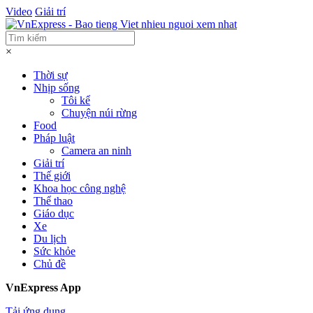
Video
Giải trí
×
Thời sự
Nhịp sống
Tôi kể
Chuyện núi rừng
Food
Pháp luật
Camera an ninh
Giải trí
Thế giới
Khoa học công nghệ
Thể thao
Giáo dục
Xe
Du lịch
Sức khỏe
Chủ đề
VnExpress App
Tải ứng dụng