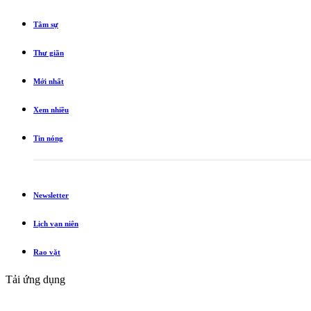
Tâm sự
Thư giãn
Mới nhất
Xem nhiều
Tin nóng
Newsletter
Lịch vạn niên
Rao vặt
Tải ứng dụng