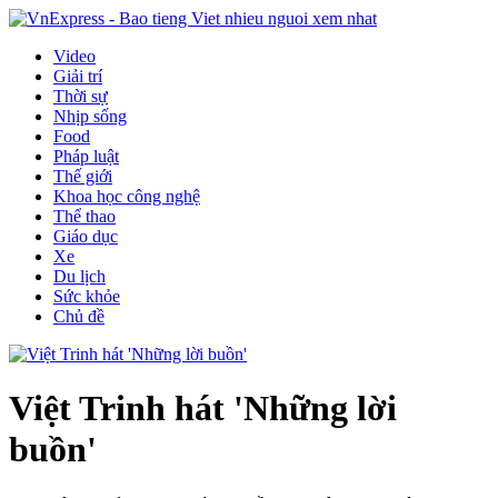
Video
Giải trí
Thời sự
Nhịp sống
Food
Pháp luật
Thế giới
Khoa học công nghệ
Thể thao
Giáo dục
Xe
Du lịch
Sức khỏe
Chủ đề
Việt Trinh hát 'Những lời
buồn'