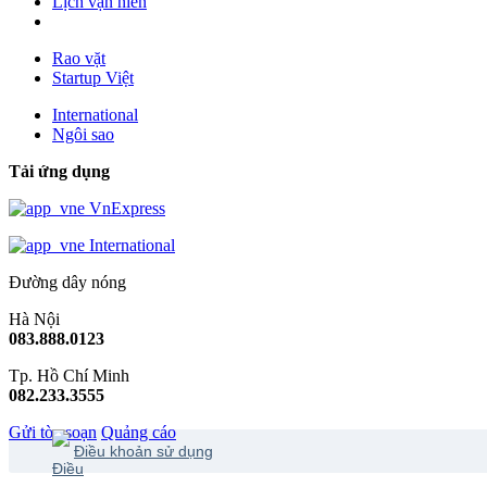
Lịch vạn niên
Rao vặt
Startup Việt
International
Ngôi sao
Tải ứng dụng
VnExpress
International
Đường dây nóng
Hà Nội
083.888.0123
Tp. Hồ Chí Minh
082.233.3555
Gửi tòa soạn
Quảng cáo
Điều khoản sử dụng