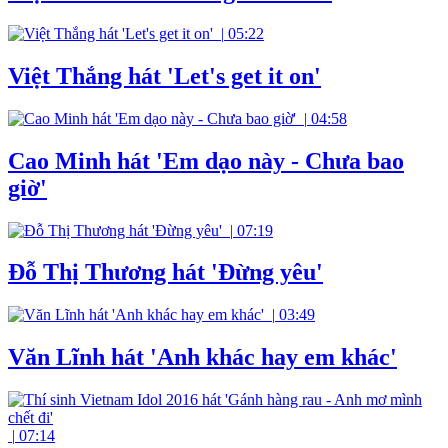
|
05:22
Việt Thắng hát 'Let's get it on'
|
04:58
Cao Minh hát 'Em dạo này - Chưa bao
giờ'
|
07:19
Đỗ Thị Thương hát 'Đừng yêu'
|
03:49
Văn Lĩnh hát 'Anh khác hay em khác'
|
07:14