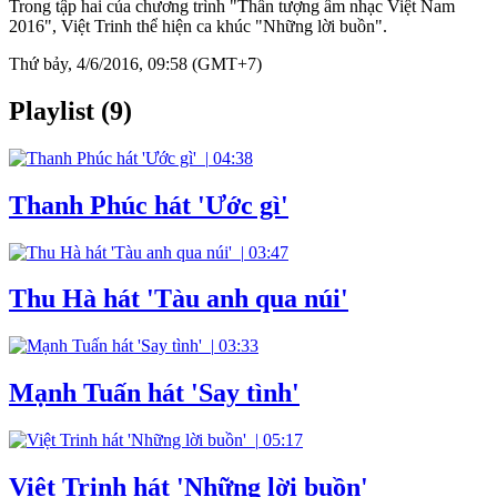
Trong tập hai của chương trình "Thần tượng âm nhạc Việt Nam
2016", Việt Trinh thể hiện ca khúc "Những lời buồn".
Thứ bảy, 4/6/2016, 09:58 (GMT+7)
Playlist (9)
|
04:38
Thanh Phúc hát 'Ước gì'
|
03:47
Thu Hà hát 'Tàu anh qua núi'
|
03:33
Mạnh Tuấn hát 'Say tình'
|
05:17
Việt Trinh hát 'Những lời buồn'