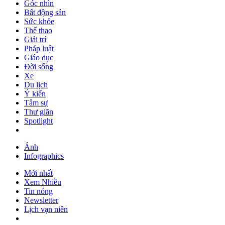
Góc nhìn
Bất động sản
Sức khỏe
Thể thao
Giải trí
Pháp luật
Giáo dục
Đời sống
Xe
Du lịch
Ý kiến
Tâm sự
Thư giãn
Spotlight
Ảnh
Infographics
Mới nhất
Xem Nhiều
Tin nóng
Newsletter
Lịch vạn niên