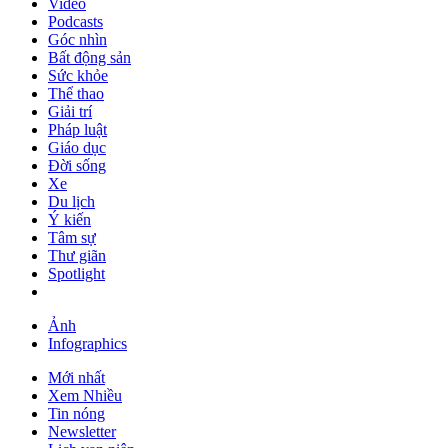
Video
Podcasts
Góc nhìn
Bất động sản
Sức khỏe
Thể thao
Giải trí
Pháp luật
Giáo dục
Đời sống
Xe
Du lịch
Ý kiến
Tâm sự
Thư giãn
Spotlight
Ảnh
Infographics
Mới nhất
Xem Nhiều
Tin nóng
Newsletter