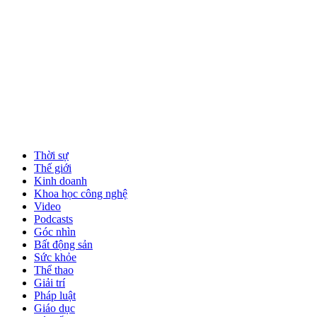
Thời sự
Thế giới
Kinh doanh
Khoa học công nghệ
Video
Podcasts
Góc nhìn
Bất động sản
Sức khỏe
Thể thao
Giải trí
Pháp luật
Giáo dục