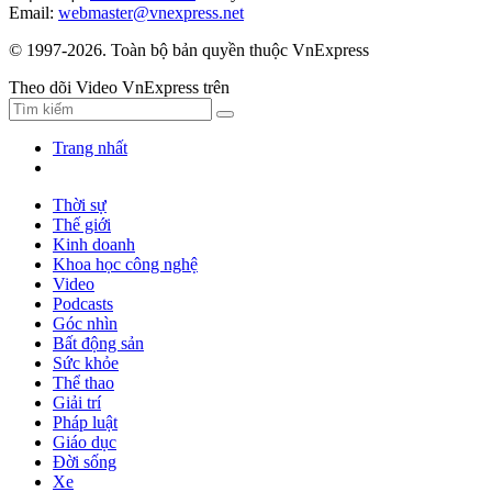
Email:
webmaster@vnexpress.net
© 1997-2026. Toàn bộ bản quyền thuộc VnExpress
Theo dõi Video VnExpress trên
Trang nhất
Thời sự
Thế giới
Kinh doanh
Khoa học công nghệ
Video
Podcasts
Góc nhìn
Bất động sản
Sức khỏe
Thể thao
Giải trí
Pháp luật
Giáo dục
Đời sống
Xe