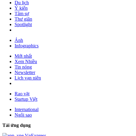
Du lịch
Ý kiến
Tâm sự
Thư giãn
Spotlight
Ảnh
Infographics
Mới nhất
Xem Nhiều
Tin nóng
Newsletter
Lịch vạn niên
Rao vặt
Startup Việt
International
Ngôi sao
Tải ứng dụng
VnExpress