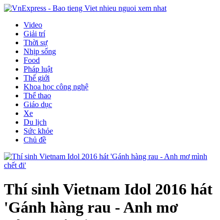
Video
Giải trí
Thời sự
Nhịp sống
Food
Pháp luật
Thế giới
Khoa học công nghệ
Thể thao
Giáo dục
Xe
Du lịch
Sức khỏe
Chủ đề
Thí sinh Vietnam Idol 2016 hát
'Gánh hàng rau - Anh mơ