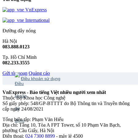
VnExpress
International
Đường dây nóng
Hà Nội
083.888.0123
Tp. Hồ Chí Minh
082.233.3555
Gửi tòa soạn
Quảng cáo
Điều khoản sử dụng
VnExpress - Báo tiếng Việt nhiều người xem nhất
Thuộc Bộ Khoa học Công nghệ
Số giấy phép: 548/GP-BTTTT do Bộ Thông tin và Truyền thông
cấp ngày 24/08/2021
Tổng biên tập: Phạm Văn Hiếu
Địa chỉ: Tầng 10, Tòa A FPT Tower, số 10 Phạm Văn Bạch,
phường Cầu Giấy, Hà Nội
Điện thoại:
024 7300 8899
- máy lẻ 4500