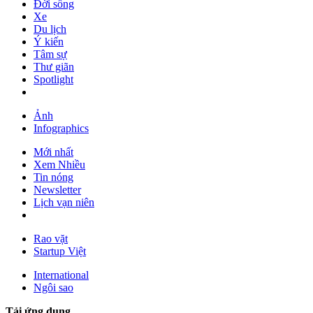
Đời sống
Xe
Du lịch
Ý kiến
Tâm sự
Thư giãn
Spotlight
Ảnh
Infographics
Mới nhất
Xem Nhiều
Tin nóng
Newsletter
Lịch vạn niên
Rao vặt
Startup Việt
International
Ngôi sao
Tải ứng dụng