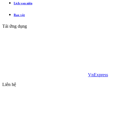
Lịch vạn niên
Rao vặt
Tải ứng dụng
VnExpress
Liên hệ