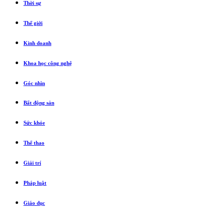
Thời sự
Thế giới
Kinh doanh
Khoa học công nghệ
Góc nhìn
Bất động sản
Sức khỏe
Thể thao
Giải trí
Pháp luật
Giáo dục