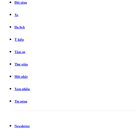
Đời sống
Xe
Du lịch
Ý kiến
Tâm sự
Thư giãn
Mới nhất
Xem nhiều
Tin nóng
Newsletter