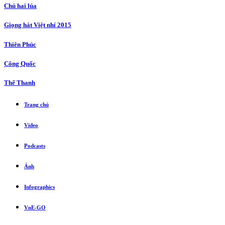
Chú hai lúa
Giọng hát Việt nhí 2015
Thiên Phúc
Công Quốc
Thế Thanh
Trang chủ
Video
Podcasts
Ảnh
Infographics
VnE-GO