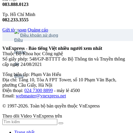
083.888.0123
Tp. Hồ Chí Minh
082.233.3555
Gửi tòa soạn
Quảng cáo
Điều khoản sử dụng
VnExpress - Báo tiếng Việt nhiều người xem nhất
Thuộc Bộ Khoa học Công nghệ
Số giấy phép: 548/GP-BTTTT do Bộ Thông tin và Truyền thông
cấp ngày 24/08/2021
Tổng biên tập: Phạm Văn Hiếu
Địa chỉ: Tầng 10, Tòa A FPT Tower, số 10 Phạm Văn Bạch,
phường Cầu Giấy, Hà Nội
Điện thoại:
024 7300 8899
- máy lẻ 4500
Email:
webmaster@vnexpress.net
© 1997-2026. Toàn bộ bản quyền thuộc VnExpress
Theo dõi Video VnExpress trên
Trang nhất