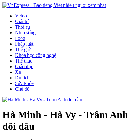
Video
Giải trí
Thời sự
Nhịp sống
Food
Pháp luật
Thế giới
Khoa học công nghệ
Thể thao
Giáo dục
Xe
Du lịch
Sức khỏe
Chủ đề
Hà Minh - Hà Vy - Trâm Anh
đối đầu