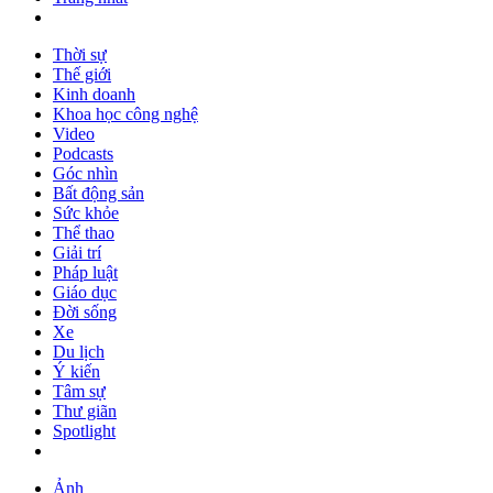
Thời sự
Thế giới
Kinh doanh
Khoa học công nghệ
Video
Podcasts
Góc nhìn
Bất động sản
Sức khỏe
Thể thao
Giải trí
Pháp luật
Giáo dục
Đời sống
Xe
Du lịch
Ý kiến
Tâm sự
Thư giãn
Spotlight
Ảnh