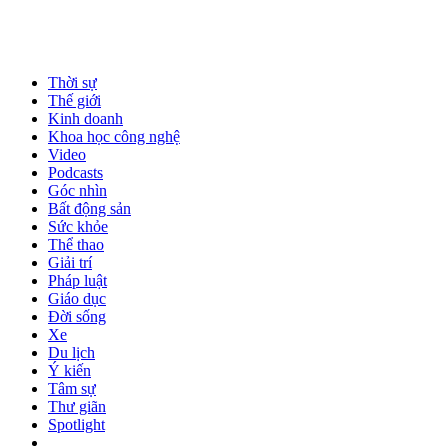
Thời sự
Thế giới
Kinh doanh
Khoa học công nghệ
Video
Podcasts
Góc nhìn
Bất động sản
Sức khỏe
Thể thao
Giải trí
Pháp luật
Giáo dục
Đời sống
Xe
Du lịch
Ý kiến
Tâm sự
Thư giãn
Spotlight