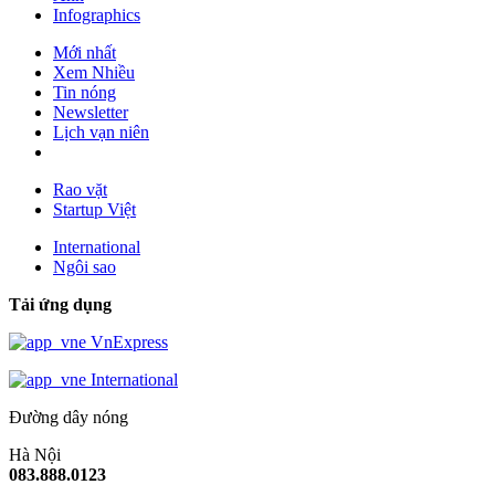
Infographics
Mới nhất
Xem Nhiều
Tin nóng
Newsletter
Lịch vạn niên
Rao vặt
Startup Việt
International
Ngôi sao
Tải ứng dụng
VnExpress
International
Đường dây nóng
Hà Nội
083.888.0123