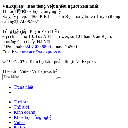
VnExpress - Báo tiếng Việt nhiều người xem nhất
Thuộc Bộ Khoa học Công nghệ
Số giấy phép: 548/GP-BTTTT do Bộ Thông tin và Truyền thông
cấp ngày 24/08/2021
Tổng biên tập: Phạm Văn Hiếu
Địa chỉ: Tầng 10, Tòa A FPT Tower, số 10 Phạm Văn Bạch,
phường Cầu Giấy, Hà Nội
Điện thoại:
024 7300 8899
- máy lẻ 4500
Email:
webmaster@vnexpress.net
© 1997-2026. Toàn bộ bản quyền thuộc VnExpress
Theo dõi Video VnExpress trên
Trang nhất
Thời sự
Thế giới
Kinh doanh
Khoa học công nghệ
Video
Podcasts