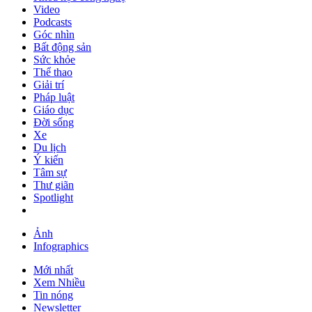
Video
Podcasts
Góc nhìn
Bất động sản
Sức khỏe
Thể thao
Giải trí
Pháp luật
Giáo dục
Đời sống
Xe
Du lịch
Ý kiến
Tâm sự
Thư giãn
Spotlight
Ảnh
Infographics
Mới nhất
Xem Nhiều
Tin nóng
Newsletter