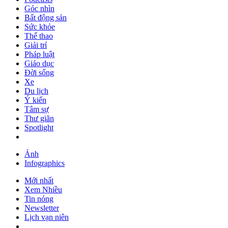
Góc nhìn
Bất động sản
Sức khỏe
Thể thao
Giải trí
Pháp luật
Giáo dục
Đời sống
Xe
Du lịch
Ý kiến
Tâm sự
Thư giãn
Spotlight
Ảnh
Infographics
Mới nhất
Xem Nhiều
Tin nóng
Newsletter
Lịch vạn niên