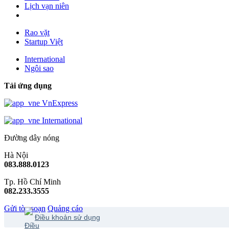
Lịch vạn niên
Rao vặt
Startup Việt
International
Ngôi sao
Tải ứng dụng
VnExpress
International
Đường dây nóng
Hà Nội
083.888.0123
Tp. Hồ Chí Minh
082.233.3555
Gửi tòa soạn
Quảng cáo
Điều khoản sử dụng