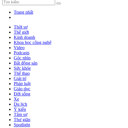
Trang nhất
Thời sự
Thế giới
Kinh doanh
Khoa học công nghệ
Video
Podcasts
Góc nhìn
Bất động sản
Sức khỏe
Thể thao
Giải trí
Pháp luật
Giáo dục
Đời sống
Xe
Du lịch
Ý kiến
Tâm sự
Thư giãn
Spotlight