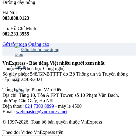
Đường dây nóng
Hà Nội
083.888.0123
Tp. Hồ Chí Minh
082.233.3555
Gửi tòa soạn
Quảng cáo
Điều khoản sử dụng
VnExpress - Báo tiếng Việt nhiều người xem nhất
Thuộc Bộ Khoa học Công nghệ
Số giấy phép: 548/GP-BTTTT do Bộ Thông tin và Truyền thông
cấp ngày 24/08/2021
Tổng biên tập: Phạm Văn Hiếu
Địa chỉ: Tầng 10, Tòa A FPT Tower, số 10 Phạm Văn Bạch,
phường Cầu Giấy, Hà Nội
Điện thoại:
024 7300 8899
- máy lẻ 4500
Email:
webmaster@vnexpress.net
© 1997-2026. Toàn bộ bản quyền thuộc VnExpress
Theo dõi Video VnExpress trên