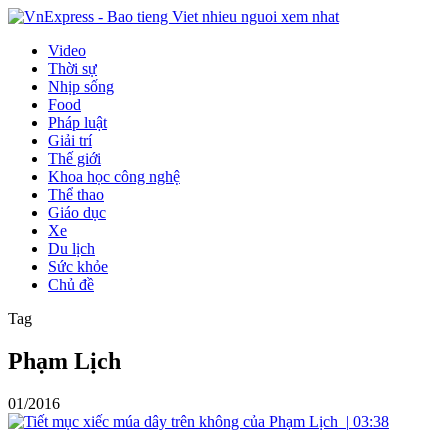
Video
Thời sự
Nhịp sống
Food
Pháp luật
Giải trí
Thế giới
Khoa học công nghệ
Thể thao
Giáo dục
Xe
Du lịch
Sức khỏe
Chủ đề
Tag
Phạm Lịch
01/2016
|
03:38