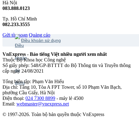
Hà Nội
083.888.0123
Tp. Hồ Chí Minh
082.233.3555
Gửi tòa soạn
Quảng cáo
Điều khoản sử dụng
VnExpress - Báo tiếng Việt nhiều người xem nhất
Thuộc Bộ Khoa học Công nghệ
Số giấy phép: 548/GP-BTTTT do Bộ Thông tin và Truyền thông
cấp ngày 24/08/2021
Tổng biên tập: Phạm Văn Hiếu
Địa chỉ: Tầng 10, Tòa A FPT Tower, số 10 Phạm Văn Bạch,
phường Cầu Giấy, Hà Nội
Điện thoại:
024 7300 8899
- máy lẻ 4500
Email:
webmaster@vnexpress.net
© 1997-2026. Toàn bộ bản quyền thuộc VnExpress