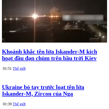
Khoảnh khắc tên lửa Iskander-M kích
hoạt đầu đạn chùm trên bầu trời Kiev
01:51
Thế giới
Ukraine bó tay trước loạt tên lửa
Iskander-M, Zircon của Nga
01:39
Thế giới