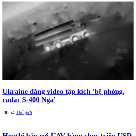
Ukraine đăng video tập kích 'bệ phóng,
radar S-400 Nga'
00:54
Thế giới
Houthi bắn rơi UAV hàng chục triệu USD