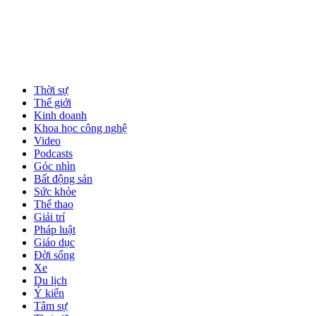
Thời sự
Thế giới
Kinh doanh
Khoa học công nghệ
Video
Podcasts
Góc nhìn
Bất động sản
Sức khỏe
Thể thao
Giải trí
Pháp luật
Giáo dục
Đời sống
Xe
Du lịch
Ý kiến
Tâm sự